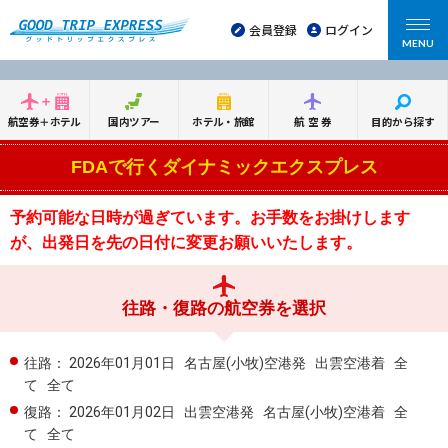
会員登録
ログイン
MENU
航空券＋ホテル
国内ツアー
ホテル・旅館
航空券
目的から探す
FDAで行くダイナミックエクスプレス
予約可能な日時が過ぎています。お手数をお掛けします
が、出発日を先の日付に変更お願いいたします。
往路・復路の航空券を選択
往路：
2026年01月01日
名古屋(小牧)空港発
出雲空港着
全
て
全て
復路：
2026年01月02日
出雲空港発
名古屋(小牧)空港着
全
て
全て