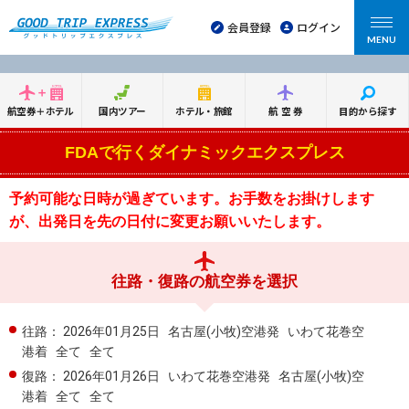
会員登録
ログイン
MENU
航空券＋ホテル
国内ツアー
ホテル・旅館
航空券
目的から探す
FDAで行くダイナミックエクスプレス
予約可能な日時が過ぎています。お手数をお掛けします
が、出発日を先の日付に変更お願いいたします。
往路・復路の航空券を選択
往路：
2026年01月25日
名古屋(小牧)空港発
いわて花巻空
港着
全て
全て
復路：
2026年01月26日
いわて花巻空港発
名古屋(小牧)空
港着
全て
全て