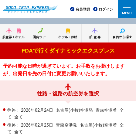
会員登録
ログイン
MENU
航空券＋ホテル
国内ツアー
ホテル・旅館
航空券
目的から探す
FDAで行くダイナミックエクスプレス
予約可能な日時が過ぎています。お手数をお掛けします
が、出発日を先の日付に変更お願いいたします。
往路・復路の航空券を選択
往路：
2026年02月24日
名古屋(小牧)空港発
青森空港着
全
て
全て
復路：
2026年02月25日
青森空港発
名古屋(小牧)空港着
全
て
全て