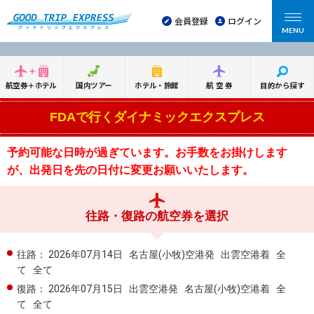
会員登録
ログイン
MENU
航空券＋ホテル
国内ツアー
ホテル・旅館
航空券
目的から探す
FDAで行くダイナミックエクスプレス
予約可能な日時が過ぎています。お手数をお掛けします
が、出発日を先の日付に変更お願いいたします。
往路・復路の航空券を選択
往路：
2026年07月14日
名古屋(小牧)空港発
出雲空港着
全
て
全て
復路：
2026年07月15日
出雲空港発
名古屋(小牧)空港着
全
て
全て