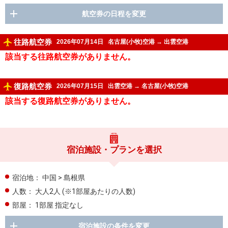
航空券の日程を変更
往路航空券
2026年07月14日
名古屋(小牧)空港
→
出雲空港
該当する往路航空券がありません。
復路航空券
2026年07月15日
出雲空港
→
名古屋(小牧)空港
該当する復路航空券がありません。
宿泊施設・プランを選択
宿泊地：
中国 > 島根県
人数：
大人2人
(※1部屋あたりの人数)
部屋：
1部屋 指定なし
宿泊施設の条件を変更