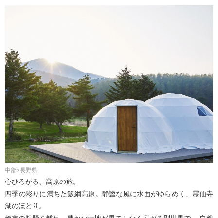
中部>長野県
心ひろがる、高原の旅。
四季の彩りに満ちた飯綱高原。静謐な風に水面がゆらめく、霊仙寺
湖のほとり。
都市の喧騒を離れ、豊かな大地が果てしなく広がる別世界で、 自然