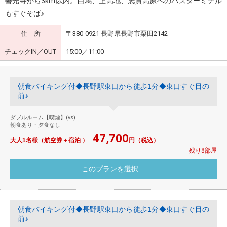
善光寺から3km以内。白馬、上高地、志賀高原へのバスターミナル
もすぐそば♪
住 所
〒380-0921 長野県長野市栗田2142
チェックIN／OUT
15:00／11:00
朝食バイキング付◆長野駅東口から徒歩1分◆東口すぐ目の
前♪
ダブルルーム【喫煙】(vs)
朝食あり・夕食なし
47,700
大人1名様（航空券＋宿泊 ）
円（税込）
残り8部屋
朝食バイキング付◆長野駅東口から徒歩1分◆東口すぐ目の
前♪