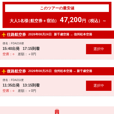
このツアーの最安値
47,200
大人1名様
（航空券＋宿泊）
円（税込）～
往路航空券
2026年08月24日
新千歳空港
→
信州松本空港
便名：FDA216便
15:40出発 17:15到着
空席：○
差額：＋0円
復路航空券
2026年08月25日
信州松本空港
→
新千歳空港
便名：FDA211便
11:35出発 13:15到着
空席：○
差額：＋0円