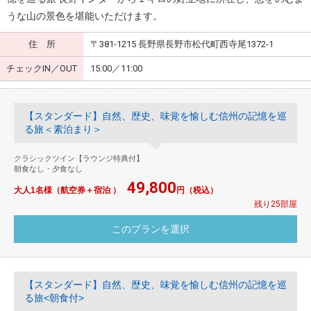
うな山の景色を堪能いただけます。
住 所
〒381-1215 長野県長野市松代町西寺尾1372-1
チェックIN／OUT
15:00／11:00
【スタンダード】自然、歴史、味覚を愉しむ信州の記憶を巡
る旅＜素泊まり＞
クラシックツイン【ラウンジ特典付】
朝食なし・夕食なし
49,800
大人1名様（航空券＋宿泊 ）
円（税込）
残り25部屋
【スタンダード】自然、歴史、味覚を愉しむ信州の記憶を巡
る旅<朝食付>