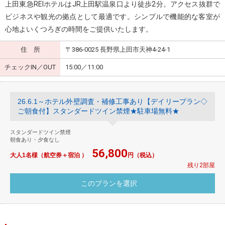
上田東急REIホテルはJR上田駅温泉口より徒歩2分。アクセス抜群で
ビジネスや観光の拠点として最適です。シンプルで機能的な客室が
心地よいくつろぎの時間をご提供いたします。
住 所
〒386-0025 長野県上田市天神4-24-1
チェックIN／OUT
15:00／11:00
26.6.1～ホテル外壁調査・補修工事あり【デイリープラン◇
ご朝食付】スタンダードツイン禁煙★駐車場無料★
スタンダードツイン禁煙
朝食あり・夕食なし
56,800
大人1名様（航空券＋宿泊 ）
円（税込）
残り2部屋