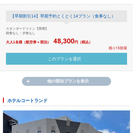
【早期割引14】早期予約とくとく14プラン（食事なし）
スタンダードツイン【禁煙】
朝食なし・夕食なし
48,300
大人1名様（航空券＋宿泊）
円（税込）
残り15部屋
他の宿泊プランを表示
ホテルコートランド