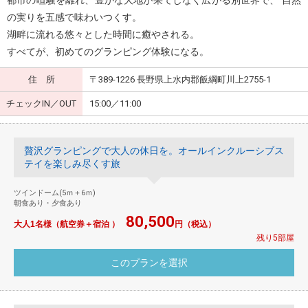
の実りを五感で味わいつくす。
湖畔に流れる悠々とした時間に癒やされる。
すべてが、初めてのグランピング体験になる。
住 所
〒389-1226 長野県上水内郡飯綱町川上2755-1
チェックIN／OUT
15:00／11:00
贅沢グランピングで大人の休日を。オールインクルーシブス
テイを楽しみ尽くす旅
ツインドーム(5ｍ＋6ｍ)
朝食あり・夕食あり
80,500
大人1名様（航空券＋宿泊 ）
円（税込）
残り5部屋