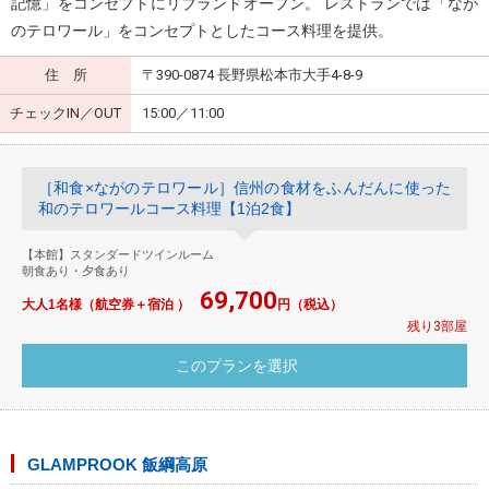
記憶」をコンセプトにリブランドオープン。 レストランでは「なが
のテロワール」をコンセプトとしたコース料理を提供。
住 所
〒390-0874 長野県松本市大手4-8-9
チェックIN／OUT
15:00／11:00
［和食×ながのテロワール］信州の食材をふんだんに使った
和のテロワールコース料理【1泊2食】
【本館】スタンダードツインルーム
朝食あり・夕食あり
69,700
大人1名様（航空券＋宿泊 ）
円（税込）
残り3部屋
GLAMPROOK 飯綱高原