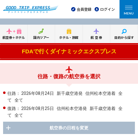
会員登録
ログイン
MENU
航空券＋ホテル
国内ツアー
ホテル・旅館
航空券
目的から探す
FDAで行くダイナミックエクスプレス
往路・復路の航空券を選択
往路：
2026年08月24日
新千歳空港発
信州松本空港着
全
て
全て
復路：
2026年08月25日
信州松本空港発
新千歳空港着
全
て
全て
航空券の日程を変更