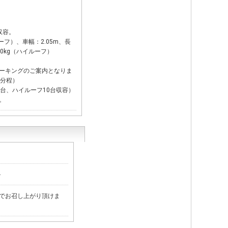
収容。
ーフ）、車幅：2.05m、長
500kg（ハイルーフ）
ーキングのご案内となりま
0分程）
台、ハイルーフ10台収容）
。
ル
でお召し上がり頂けま