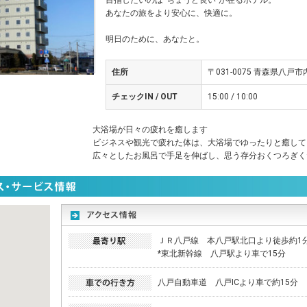
目指したいのは“ちょうど良い”が在るホテル。
あなたの旅をより安心に、快適に。
明日のために、あなたと。
住所
〒031-0075 青森県八戸
チェックIN / OUT
15:00 / 10:00
大浴場が日々の疲れを癒します
ビジネスや観光で疲れた体は、大浴場でゆったりと癒して
広々としたお風呂で手足を伸ばし、思う存分おくつろぎく
ＪＲ八戸線 本八戸駅北口より徒歩約1
*東北新幹線 八戸駅より車で15分
八戸自動車道 八戸ICより車で約15分