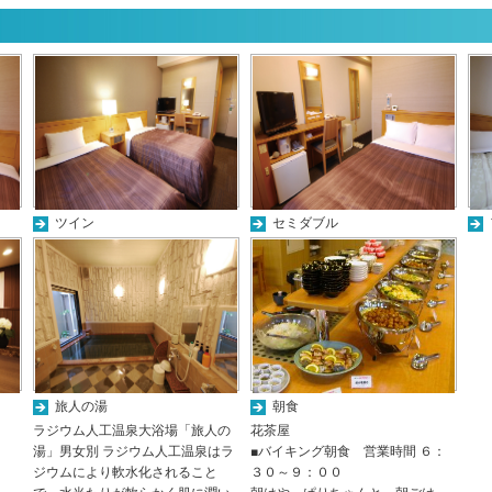
ツイン
セミダブル
旅人の湯
朝食
ラジウム人工温泉大浴場「旅人の
花茶屋
湯」男女別 ラジウム人工温泉はラ
■バイキング朝食 営業時間 ６：
ジウムにより軟水化されること
３０～９：００