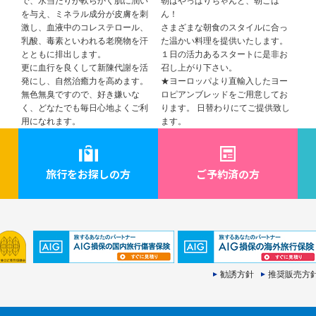
で、水当たりが軟らかく肌に潤い
朝はやっぱりちゃんと、朝ごは
を与え、ミネラル成分が皮膚を刺
ん！
激し、血液中のコレステロール、
さまざまな朝食のスタイルに合っ
乳酸、毒素といわれる老廃物を汗
た温かい料理を提供いたします。
とともに排出します。
１日の活力あるスタートに是非お
更に血行を良くして新陳代謝を活
召し上がり下さい。
発にし、自然治癒力を高めます。
★ヨーロッパより直輸入したヨー
無色無臭ですので、好き嫌いな
ロピアンブレッドをご用意してお
く、どなたでも毎日心地よくご利
ります。 日替わりにてご提供致し
用になれます。
ます。
旅行をお探しの方
ご予約済の方
勧誘方針
推奨販売方