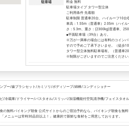
料金 無料
駐車場タイプ タワー型立体
ご利用条件 先着順
駐車制限 普通車20台、ハイルーフ10台
車高：1.55m（普通車）2.05m（ハイル
さ：5.3m、重さ：(2300kg)普通車、2
■平面駐車場（39台）あり。
※万が一満車の場合には有料のコインパ
すので予めご了承下さいませ。（徒歩1
タワー型立体無料駐車場有。（普通車20
※制限がございますのでご注意ください
ンプー/歯ブラシセット/カミソリ/ボディソープ/綿棒/コンディショナー
ビ/冷蔵庫/ドライヤー/バスタオル/スリッパ/加湿機能付空気清浄機/フェイスタオ
食の無料バイキング朝食 公式サイトからのご宿泊予約なら、バイキング朝食を無料
 「メニューは常時30品目以上！」健康的で新鮮な食材をご用意しております。