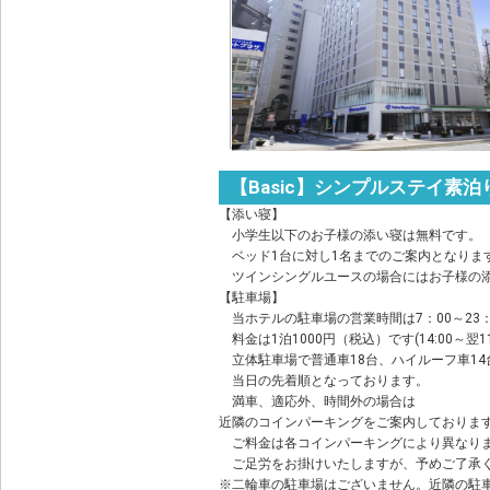
【Basic】シンプルステイ素
【添い寝】
小学生以下のお子様の添い寝は無料です。
ベッド1台に対し1名までのご案内となりま
ツインシングルユースの場合にはお子様の添
【駐車場】
当ホテルの駐車場の営業時間は7：00～23：
料金は1泊1000円（税込）です(14:00～翌11
立体駐車場で普通車18台、ハイルーフ車14
当日の先着順となっております。
満車、適応外、時間外の場合は
近隣のコインパーキングをご案内しておりま
ご料金は各コインパーキングにより異なり
ご足労をお掛けいたしますが、予めご了承
※二輪車の駐車場はございません。近隣の駐