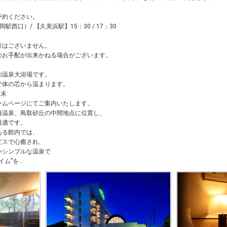
予約ください。
豊岡駅西口）/ 【久美浜駅】15：30 / 17：30
行はございません。
のお手配が出来かねる場合がございます。
の温泉大浴場です。
で体の芯から温まります。
月末
ームページにてご案内いたします。
崎温泉、鳥取砂丘の中間地点に位置し、
最適です。
ある館内では、
ビスで心癒され、
いシンプルな温泉で
イム”を…