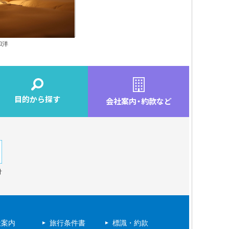
和洋
目的から探す
会社案内
・
約款など
針
社案内
旅行条件書
標識・約款