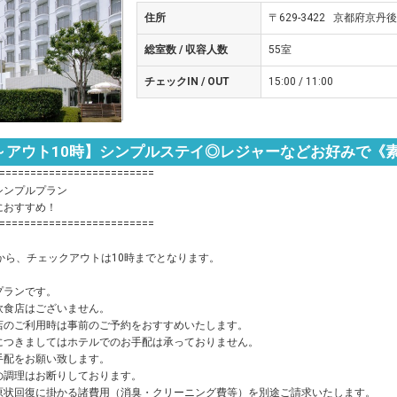
住所
〒629-3422 京都府京丹
総室数 / 収容人数
55室
チェックIN / OUT
15:00 / 11:00
～アウト10時】シンプルステイ◎レジャーなどお好みで《
=========================
ンプルプラン
おすすめ！
=========================
から、チェックアウトは10時までとなります。
プランです。
飲食店はございません。
のご利用時は事前のご予約をおすすめいたします。
につきましてはホテルでのお手配は承っておりません。
配をお願い致します。
の調理はお断りしております。
状回復に掛かる諸費用（消臭・クリーニング費等）を別途ご請求いたします。