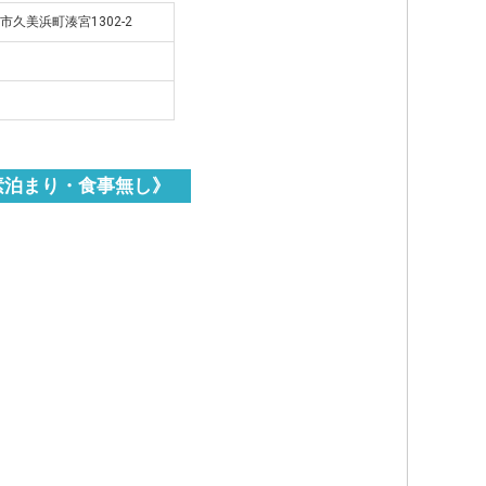
後市久美浜町湊宮1302-2
素泊まり・食事無し》