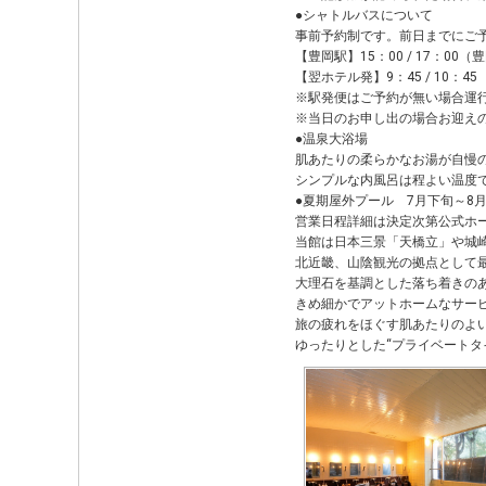
●シャトルバスについて
事前予約制です。前日までにご
【豊岡駅】15：00 / 17：00（
【翌ホテル発】9：45 / 10：45
※駅発便はご予約が無い場合運
※当日のお申し出の場合お迎え
●温泉大浴場
肌あたりの柔らかなお湯が自慢
シンプルな内風呂は程よい温度
●夏期屋外プール 7月下旬～8
営業日程詳細は決定次第公式ホ
当館は日本三景「天橋立」や城
北近畿、山陰観光の拠点として
大理石を基調とした落ち着きの
きめ細かでアットホームなサー
旅の疲れをほぐす肌あたりのよ
ゆったりとした“プライベートタ