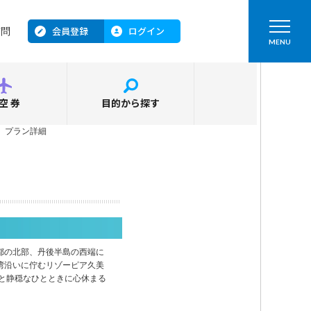
会員登録
ログイン
質問
MENU
空券
目的から探す
＞
プラン詳細
都の北部、丹後半島の西端に
湾沿いに佇むリゾーピア久美
と静穏なひとときに心休まる