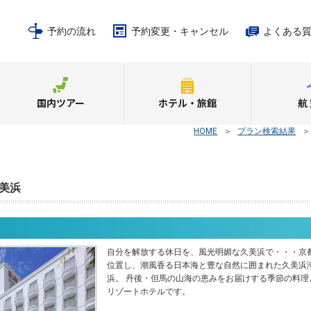
予約の流れ
予約変更・キャンセル
よくある
国内ツアー
ホテル・旅館
航
HOME
＞
プラン検索結果
美浜
自分を解放する休日を、風光明媚な久美浜で・・・京
位置し、潮風香る日本海と豊な自然に囲まれた久美浜
浜。 丹後・但馬の山海の恵みをお届けする季節の料理
リゾートホテルです。