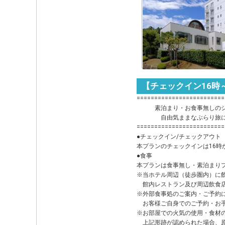
【チェックイン16時
=========================
素泊まり・お食事無しのシ
自由気ままなぶらり旅に
=========================
●チェックイン/チェックアウト
本プランのチェックインは16時
●食事
本プランは食事無し・素泊まり
※当ホテル周辺（徒歩圏内）に
館内レストラン及び周辺飲食店
※外部食事処のご案内・ご予約
お客様ご自身でのご予約・お手
※お部屋での火気の使用・食材
上記形跡が認められた場合、原