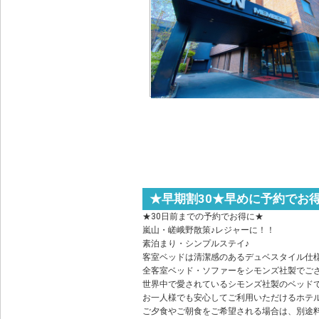
★早期割30★早めに予約でお
★30日前までの予約でお得に★
嵐山・嵯峨野散策♪レジャーに！！
素泊まり・シンプルステイ♪
客室ベッドは清潔感のあるデュベスタイル仕
全客室ベッド・ソファーをシモンズ社製でご
世界中で愛されているシモンズ社製のベッド
お一人様でも安心してご利用いただけるホテ
ご夕食やご朝食をご希望される場合は、別途