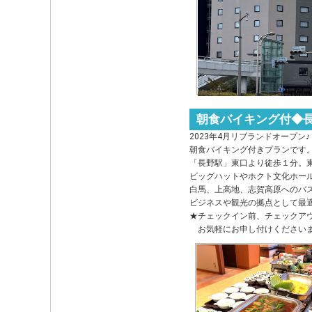
朝食バイキング付◆長
2023年4月リブランドオープン♪
朝食バイキング付きプランです
「長野駅」東口より徒歩１分。
ビッグハットやホクト文化ホー
白馬、上高地、志賀高原へのバ
ビジネスや観光の拠点として最
★チェックイン前、チェックア
お気軽にお申し付けください