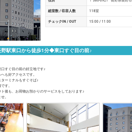
住所
〒380-0921 長野県長野市
総室数 / 収容人数
118室
チェックIN / OUT
15:00 / 11:00
野駅東口から徒歩1分◆東口すぐ目の前♪
。
東口すぐ目の前の好立地です♪
ルへも好アクセスです。
スターミナルもすぐそば♪
適です。
ウト後も、お荷物お預かりのサービスをしております♪
ませ。