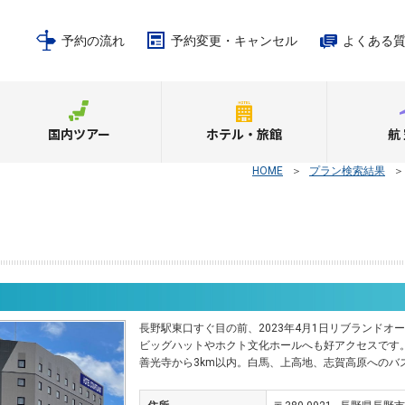
予約の流れ
予約変更・キャンセル
よくある
国内ツアー
ホテル・旅館
航
HOME
＞
プラン検索結果
長野駅東口すぐ目の前、2023年4月1日リブランドオ
ビッグハットやホクト文化ホールへも好アクセスです
善光寺から3km以内。白馬、上高地、志賀高原へのバ