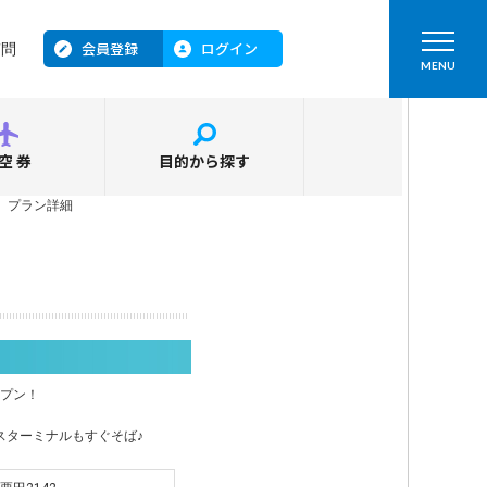
会員登録
ログイン
質問
MENU
空券
目的から探す
＞
プラン詳細
ープン！
。
スターミナルもすぐそば♪