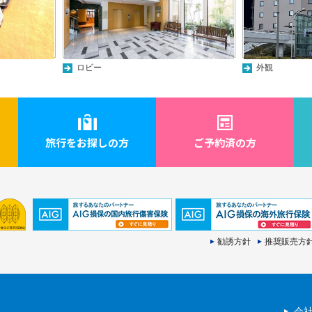
ロビー
外観
旅行をお探しの方
ご予約済の方
勧誘方針
推奨販売方
会