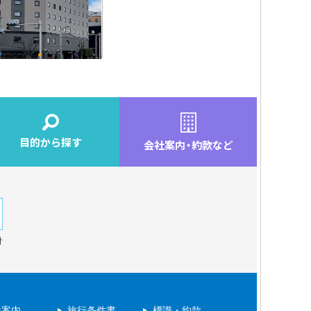
目的から探す
会社案内
・
約款など
針
社案内
旅行条件書
標識・約款