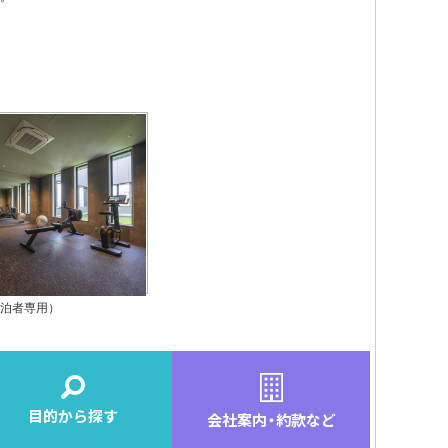
宿泊者専用）
目的から探す
会社案内
・
約款など