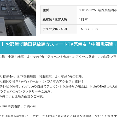
住所
〒812-0025 福岡県福岡
総室数 / 収容人数
183室
チェックIN / OUT
15:00 / 11:00
】お部屋で動画見放題☆スマートTV完備＆「中洲川端駅
港線「中洲川端駅」より徒歩4分で各イベント会場へもアクセス良好！この特別プラ
り徒歩4分、地下鉄箱崎線「呉服町駅」より徒歩4分の距離。
セ福岡や福岡PayPayドームへはバス1本のアクセスも抜群！
レビを完備。YouTubeや自身でアカウントをお持ちの場合は、HuluやNetflix
ーツジムやコインランドリーをご用意。
史を持つ小石原焼の茶器をご用意。
限2.8m ※先着順、予約不可
により料金が変動いたします。ご予約時に表示された料金を適用させていただきます