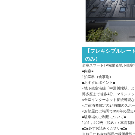
【フレキシブルレート
のみ）
全室スマートTV完備＆地下鉄空
■内容■
1泊室料（食事別）
■おすすめポイント■
○地下鉄空港線「中洲川端駅」よ
博多座まで徒歩4分、マリンメッ
○全室インターネット接続可能なテ
○ご宿泊者限定の24時間のスポ
○お部屋には福岡で350年の歴
■駐車場のご利用について■
1泊1，500円（税込）/ 車高制
■□■必ずお読みください■□■
※お日にちやお部屋の稼働状況