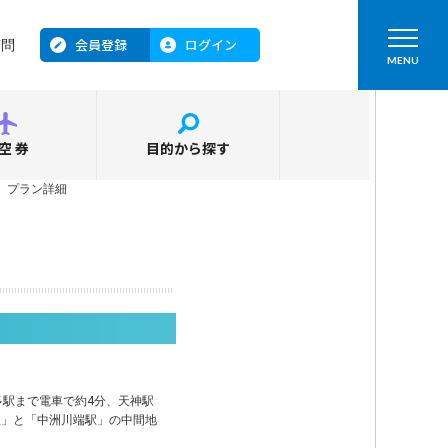
会員登録
ログイン
質問
MENU
空券
目的から探す
＞
プラン詳細
多駅まで電車で約4分、天神駅
駅」と「中洲川端駅」の中間地
。