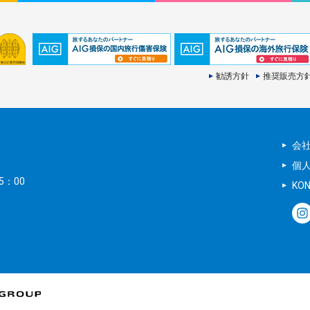
勧誘方針
推奨販売方
会
個
5：00
KO
。