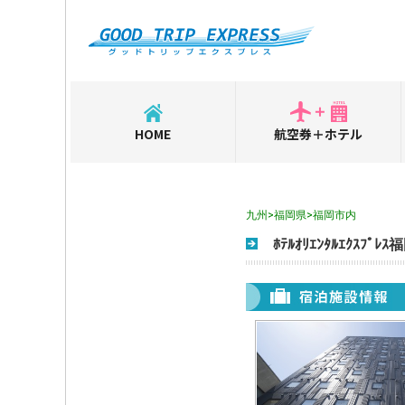
HOME
航空券＋ホテル
九州>福岡県>福岡市内
ﾎﾃﾙｵﾘｴﾝﾀﾙｴｸｽﾌﾟ