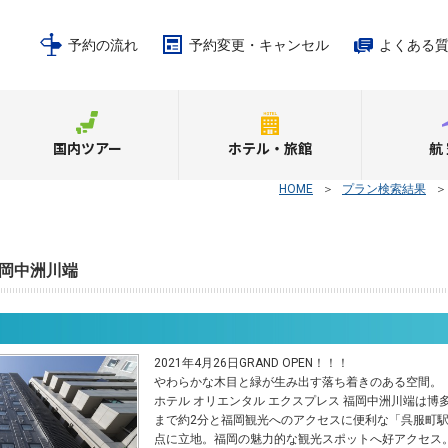
予約の流れ
予約変更・キャンセル
よくある
国内ツアー
ホテル・旅館
航
HOME
＞
プラン検索結果
ﾚｽ福岡中洲川端
2021年4月26日GRAND OPEN！！！
やわらかな木目と緑が生み出す落ち着きのある空間。
ホテル オリエンタル エクスプレス 福岡中洲川端は博
まで約2分と福岡観光へのアクセスに便利な「呉服町
点に立地。福岡の魅力的な観光スポットへ好アクセス