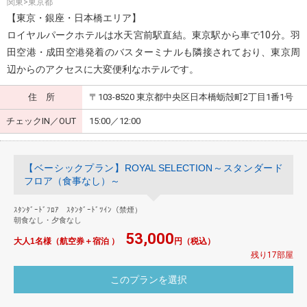
関東>東京都
【東京・銀座・日本橋エリア】
ロイヤルパークホテルは水天宮前駅直結。東京駅から車で10分。羽
田空港・成田空港発着のバスターミナルも隣接されており、東京周
辺からのアクセスに大変便利なホテルです。
住 所
〒103-8520 東京都中央区日本橋蛎殻町2丁目1番1号
チェックIN／OUT
15:00／12:00
【ベーシックプラン】ROYAL SELECTION～スタンダード
フロア（食事なし）～
ｽﾀﾝﾀﾞｰﾄﾞﾌﾛｱ ｽﾀﾝﾀﾞｰﾄﾞﾂｲﾝ（禁煙）
朝食なし・夕食なし
53,000
大人1名様（航空券＋宿泊 ）
円（税込）
残り17部屋