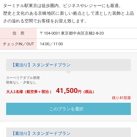
ターミナル駅東京は徒歩圏内、ビジネスやレジャーにも最適。
歴史と文化のある京橋地区に新しい拠点として凛とした装飾と上品
さの溢れる空間でお客様をお迎え致します。
住 所
〒104-0031 東京都中央区京橋2-8-20
チェックIN／OUT
14:00／11:00
【素泊り】スタンダードプラン
スーペリアダブル禁煙
朝食なし・夕食なし
41,500
大人1名様（航空券＋宿泊 ）
円（税込）
残り41部屋
【素泊り】スタンダードプラン