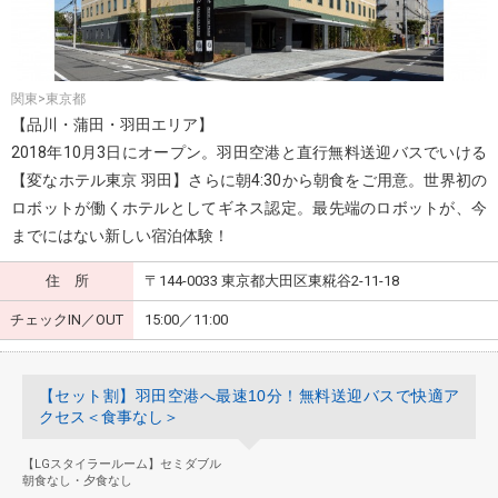
関東>東京都
【品川・蒲田・羽田エリア】
2018年10月3日にオープン。羽田空港と直行無料送迎バスでいける
【変なホテル東京 羽田】さらに朝4:30から朝食をご用意。世界初の
ロボットが働くホテルとしてギネス認定。最先端のロボットが、今
までにはない新しい宿泊体験！
住 所
〒144-0033 東京都大田区東糀谷2-11-18
チェックIN／OUT
15:00／11:00
【セット割】羽田空港へ最速10分！無料送迎バスで快適ア
クセス＜食事なし＞
【LGスタイラールーム】セミダブル
朝食なし・夕食なし