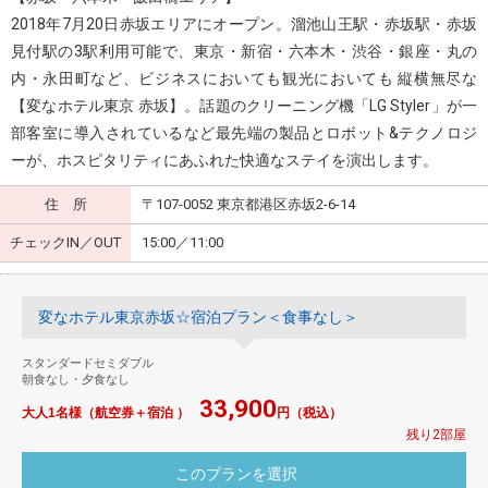
2018年7月20日赤坂エリアにオープン。溜池山王駅・赤坂駅・赤坂
見付駅の3駅利用可能で、東京・新宿・六本木・渋谷・銀座・丸の
内・永田町など、ビジネスにおいても観光においても 縦横無尽な
【変なホテル東京 赤坂】。話題のクリーニング機「LG Styler」が一
部客室に導入されているなど最先端の製品とロボット&テクノロジ
ーが、ホスピタリティにあふれた快適なステイを演出します。
住 所
〒107-0052 東京都港区赤坂2-6-14
チェックIN／OUT
15:00／11:00
変なホテル東京赤坂☆宿泊プラン＜食事なし＞
スタンダードセミダブル
朝食なし・夕食なし
33,900
大人1名様（航空券＋宿泊 ）
円（税込）
残り2部屋