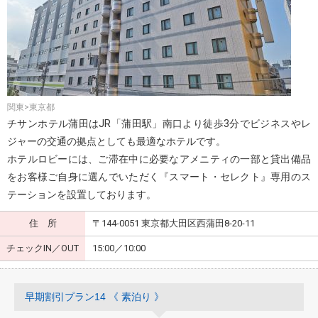
関東>東京都
チサンホテル蒲田はJR「蒲田駅」南口より徒歩3分でビジネスやレ
ジャーの交通の拠点としても最適なホテルです。
ホテルロビーには、ご滞在中に必要なアメニティの一部と貸出備品
をお客様ご自身に選んでいただく『スマート・セレクト』専用のス
テーションを設置しております。
住 所
〒144-0051 東京都大田区西蒲田8-20-11
チェックIN／OUT
15:00／10:00
早期割引プラン14 《 素泊り 》