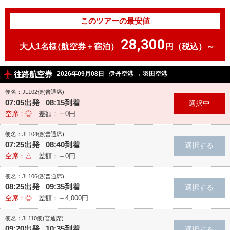
このツアーの最安値
28,300
大人1名様
（航空券＋宿泊）
円（税込）～
往路航空券
2026年09月08日
伊丹空港
→
羽田空港
便名：JL102便(普通席)
07:05出発 08:15到着
空席：◎
差額：＋0円
便名：JL104便(普通席)
07:25出発 08:40到着
空席：△
差額：＋0円
便名：JL106便(普通席)
08:25出発 09:35到着
空席：◎
差額：＋4,000円
便名：JL110便(普通席)
09:20出発 10:35到着