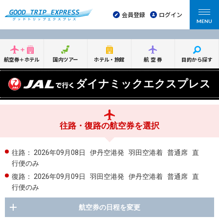
会員登録
ログイン
MENU
航空券＋ホテル
国内ツアー
ホテル・旅館
航空券
目的から探す
ダイナミックエクスプレス
往路・復路の航空券を選択
往路：
2026年09月08日
伊丹空港発
羽田空港着
普通席
直
行便のみ
復路：
2026年09月09日
羽田空港発
伊丹空港着
普通席
直
行便のみ
航空券の日程を変更