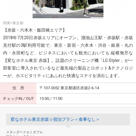
関東>東京都
【赤坂・六本木・飯田橋エリア】
2018年7月20日赤坂エリアにオープン。溜池山王駅・赤坂駅・赤坂
見付駅の3駅利用可能で、東京・新宿・六本木・渋谷・銀座・丸の
内・永田町など、ビジネスにおいても観光においても 縦横無尽な
【変なホテル東京 赤坂】。話題のクリーニング機「LG Styler」が一
部客室に導入されているなど最先端の製品とロボット&テクノロジ
ーが、ホスピタリティにあふれた快適なステイを演出します。
住 所
〒107-0052 東京都港区赤坂2-6-14
チェックIN／OUT
15:00／11:00
変なホテル東京赤坂☆宿泊プラン＜食事なし＞
スタンダードセミダブル