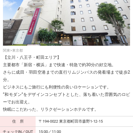
関東>東京都
【立川・八王子・町田エリア】
主要都市「新宿・横浜」まで快速・特急で約30分の好立地。
さらに成田・羽田空港までの直行リムジンバスの発着場まで徒歩2
分。
ビジネスにもご旅行にも利便性の良いロケーションです。
”和モダン”をデザインコンセプトとした、落ち着いた雰囲気のロビ
ーでお出迎え。
快眠にこだわった、リラクゼーションホテルです。
住 所
〒194-0022 東京都町田市森野1-12-15
チェックIN／OUT
15:00／11:00