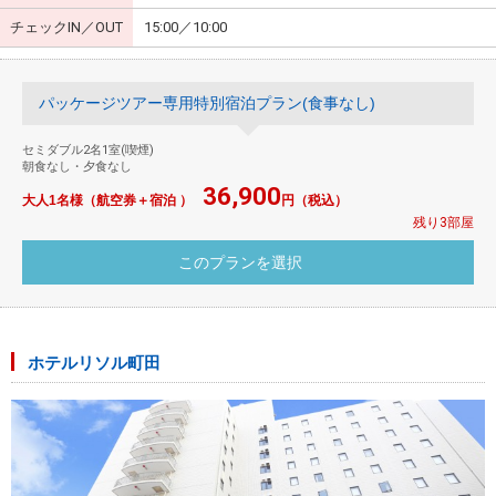
チェックIN／OUT
15:00／10:00
パッケージツアー専用特別宿泊プラン(食事なし)
セミダブル2名1室(喫煙)
朝食なし・夕食なし
36,900
大人1名様（航空券＋宿泊 ）
円（税込）
残り3部屋
ホテルリソル町田