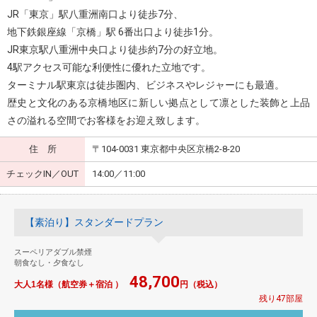
JR「東京」駅八重洲南口より徒歩7分、
地下鉄銀座線「京橋」駅 6番出口より徒歩1分。
JR東京駅八重洲中央口より徒歩約7分の好立地。
4駅アクセス可能な利便性に優れた立地です。
ターミナル駅東京は徒歩圏内、ビジネスやレジャーにも最適。
歴史と文化のある京橋地区に新しい拠点として凛とした装飾と上品
さの溢れる空間でお客様をお迎え致します。
住 所
〒104-0031 東京都中央区京橋2-8-20
チェックIN／OUT
14:00／11:00
【素泊り】スタンダードプラン
スーペリアダブル禁煙
朝食なし・夕食なし
48,700
大人1名様（航空券＋宿泊 ）
円（税込）
残り47部屋