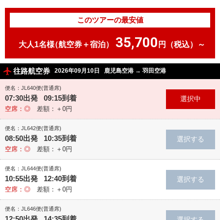
このツアーの最安値
35,700
大人1名様
（航空券＋宿泊）
円（税込）～
往路航空券
2026年09月10日
鹿児島空港
→
羽田空港
便名：JL640便(普通席)
07:30出発 09:15到着
空席：◎
差額：＋0円
便名：JL642便(普通席)
08:50出発 10:35到着
空席：◎
差額：＋0円
便名：JL644便(普通席)
10:55出発 12:40到着
空席：◎
差額：＋0円
便名：JL646便(普通席)
12:50出発 14:35到着