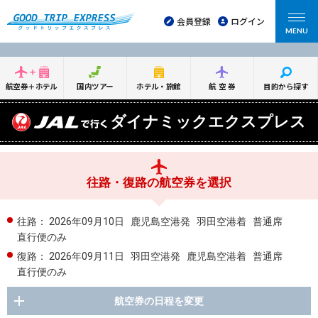
会員登録
ログイン
MENU
航空券＋ホテル
国内ツアー
ホテル・旅館
航空券
目的から探す
ダイナミックエクスプレス
往路・復路の航空券を選択
往路：
2026年09月10日
鹿児島空港発
羽田空港着
普通席
直行便のみ
復路：
2026年09月11日
羽田空港発
鹿児島空港着
普通席
直行便のみ
航空券の日程を変更