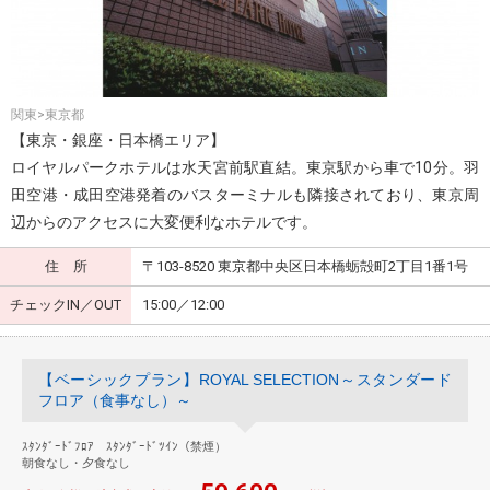
関東>東京都
【東京・銀座・日本橋エリア】
ロイヤルパークホテルは水天宮前駅直結。東京駅から車で10分。羽
田空港・成田空港発着のバスターミナルも隣接されており、東京周
辺からのアクセスに大変便利なホテルです。
住 所
〒103-8520 東京都中央区日本橋蛎殻町2丁目1番1号
チェックIN／OUT
15:00／12:00
【ベーシックプラン】ROYAL SELECTION～スタンダード
フロア（食事なし）～
ｽﾀﾝﾀﾞｰﾄﾞﾌﾛｱ ｽﾀﾝﾀﾞｰﾄﾞﾂｲﾝ（禁煙）
朝食なし・夕食なし