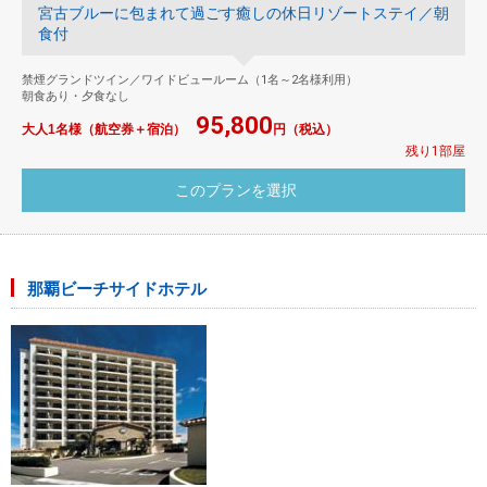
宮古ブルーに包まれて過ごす癒しの休日リゾートステイ／朝
食付
禁煙グランドツイン／ワイドビュールーム（1名～2名様利用）
朝食あり・夕食なし
95,800
大人1名様（航空券＋宿泊）
円（税込）
残り1部屋
那覇ビーチサイドホテル