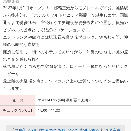
沖縄>那覇
2022年4月1日オープン！ 那覇空港からモノレールで10分、旭橋駅
から徒歩3分、「ホテルリソルトリニティ那覇」が誕生します。国際
通りまで徒歩10分、官公庁や主要施設が徒歩圏内に位置し、観光や
ビジネスの拠点として絶好のロケーションです。
エントランスや館内には琉球石灰岩や花ブロック、やちむん等、沖
縄の伝統的な素材を
随所に使用し、街中のホテルでありながら、沖縄の心地よい風の流
れと光を感じられる
落ち着いたくつろぎの空間を演出。ロビーと一体になったリビング
ロビーや
最上階の大浴場を備え、ワンランク上の上質なくつろぎをご提供い
たします。
住 所
〒900-0029 沖縄県那覇市旭町7
チェックIN／OUT
15:00／11:00
【早得】☆28日前までの予約限定の特別価格☆大浴場完備