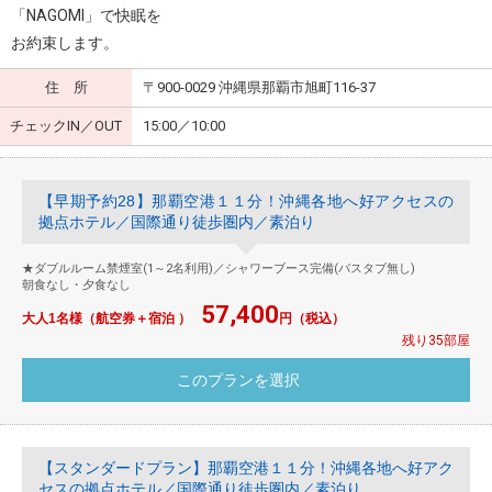
「NAGOMI」で快眠を
お約束します。
住 所
〒900-0029 沖縄県那覇市旭町116-37
チェックIN／OUT
15:00／10:00
【早期予約28】那覇空港１１分！沖縄各地へ好アクセスの
拠点ホテル／国際通り徒歩圏内／素泊り
★ダブルルーム禁煙室(1～2名利用)／シャワーブース完備(バスタブ無し)
朝食なし・夕食なし
57,400
大人1名様（航空券＋宿泊 ）
円（税込）
残り35部屋
【スタンダードプラン】那覇空港１１分！沖縄各地へ好アク
セスの拠点ホテル／国際通り徒歩圏内／素泊り