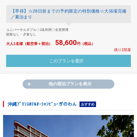
【早得】☆28日前までの予約限定の特別価格☆大浴場完備
／素泊まり
ユニバーサルダブル◇2名利用◇全室禁煙
朝食なし・夕食なし
58,600
大人1名様（航空券＋宿泊）
円（税込）
残り2部屋
他の宿泊プランを表示
沖縄ﾌﾟﾘﾝｽﾎﾃﾙｵｰｼｬﾝﾋﾞｭｰぎのわん
おすすめ