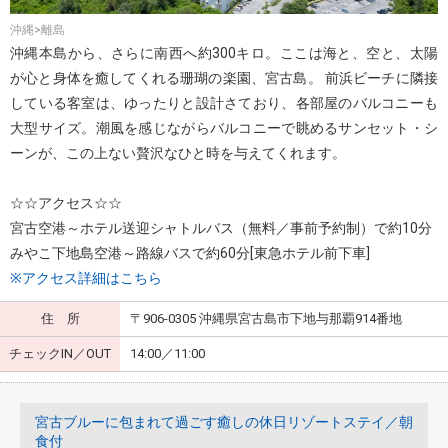
沖縄>離島
沖縄本島から、さらに南西へ約300キロ。ここは海と、空と、太陽
が心と身体を癒してくれる珊瑚の楽園、宮古島。 前浜ビーチに隣接
している客室は、ゆったりと設計さており、各部屋のバルコニーも
大型サイズ。潮風を感じながらバルコニーで眺めるサンセット・シ
ーンが、この上ない贅沢なひと時を与えてくれます。
☆☆アクセス☆☆
宮古空港～ホテル送迎シャトルバス（無料／事前予約制）で約10分
みやこ下地島空港～路線バスで約60分[東急ホテル前下車]
※アクセス詳細はこちら
住 所
〒906-0305 沖縄県宮古島市下地与那覇914番地
チェックIN／OUT
14:00／11:00
宮古ブルーに包まれて過ごす癒しの休日リゾートステイ／朝
食付