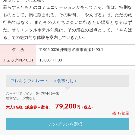
暮らす人たちとのコミュニケーションがあってこそ、旅は、特別な
ものとして、胸に刻まれる。その瞬間、「やんばる」は、ただの旅
行先ではなく、またその人たちに会いに行きたい場所となるはず
だ。オリエンタルホテル沖縄は、その滞在の拠点として、「やんば
る」での魅力的な体験を案内していきたい。
住 所
〒905-0026 沖縄県名護市喜瀬1490-1
チェックIN／OUT
15:00／11:00
フレキシブルレート ＜食事なし＞
スーペリアツイン（5～7F/44.6平米）
朝食なし・夕食なし
79,200
大人1名様（航空券＋宿泊 ）
円（税込）
残り7部屋