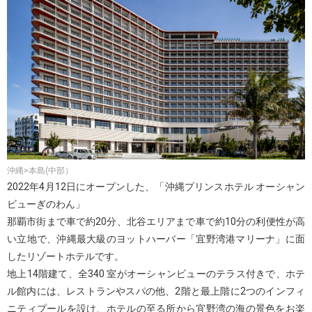
沖縄>本島(中部）
2022年4月12日にオープンした、「沖縄プリンスホテル オーシャン
ビューぎのわん」
那覇市街まで車で約20分、北谷エリアまで車で約10分の利便性が高
い立地で、沖縄最大級のヨットハーバー「宜野湾港マリーナ」に面
したリゾートホテルです。
地上14階建て、全340 室がオーシャンビューのテラス付きで、ホテ
ル館内には、レストランやスパの他、2階と最上階に2つのインフィ
ニティプールを設け、ホテルの至る所から宜野湾の海の景色をお楽