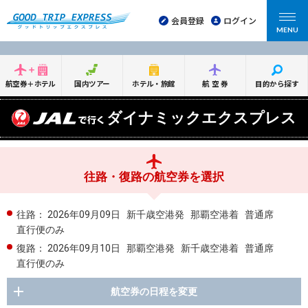
会員登録
ログイン
MENU
航空券＋ホテル
国内ツアー
ホテル・旅館
航空券
目的から探す
ダイナミックエクスプレス
往路・復路の航空券を選択
往路：
2026年09月09日
新千歳空港発
那覇空港着
普通席
直行便のみ
復路：
2026年09月10日
那覇空港発
新千歳空港着
普通席
直行便のみ
航空券の日程を変更