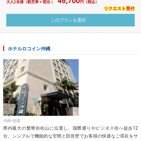
46,700
大人1名様（航空券＋宿泊 ）
円（税込）
リクエスト受付
ホテルロコイン沖縄
沖縄>那覇
県内最大の繁華街松山に位置し、国際通りやビジネス街へ徒歩12
分。シンプルで機能的な空間と防音壁でお客様の快適なご滞在をサ