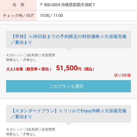
住 所
〒900-0029 沖縄県那覇市旭町7
チェックIN／OUT
15:00／11:00
【早得】☆28日前までの予約限定の特別価格☆大浴場完備
／素泊まり
モダレット◇2名利用◇全室禁煙
朝食なし・夕食なし
51,500
大人1名様（航空券＋宿泊 ）
円（税込）
残り3部屋
【スタンダードプラン】☆リソルでEnjoy沖縄☆大浴場完備
／素泊まり
モダレット◇2名利用◇全室禁煙
朝食なし・夕食なし