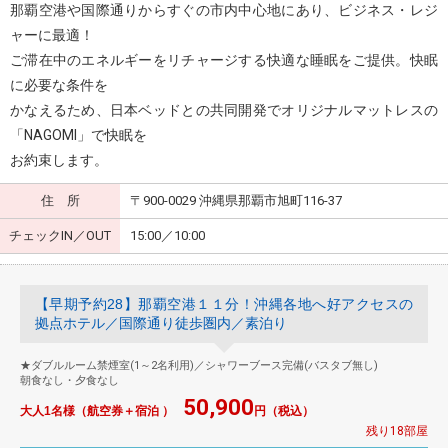
那覇空港や国際通りからすぐの市内中心地にあり、ビジネス・レジ
ャーに最適！
ご滞在中のエネルギーをリチャージする快適な睡眠をご提供。快眠
に必要な条件を
かなえるため、日本ベッドとの共同開発でオリジナルマットレスの
「NAGOMI」で快眠を
お約束します。
住 所
〒900-0029 沖縄県那覇市旭町116-37
チェックIN／OUT
15:00／10:00
【早期予約28】那覇空港１１分！沖縄各地へ好アクセスの
拠点ホテル／国際通り徒歩圏内／素泊り
★ダブルルーム禁煙室(1～2名利用)／シャワーブース完備(バスタブ無し)
朝食なし・夕食なし
50,900
大人1名様（航空券＋宿泊 ）
円（税込）
残り18部屋