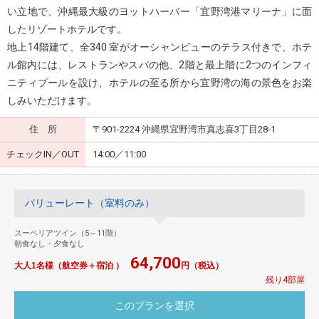
い立地で、沖縄最大級のヨットハーバー「宜野湾港マリーナ」に面
したリゾートホテルです。
地上14階建て、全340 室がオーシャンビューのテラス付きで、ホテ
ル館内には、レストランやスパの他、2階と最上階に2つのインフィ
ニティプールを設け、ホテルの至る所から宜野湾の海の景色をお楽
しみいただけます。
住 所
〒901-2224 沖縄県宜野湾市真志喜3丁目28-1
チェックIN／OUT
14:00／11:00
バリューレート（室料のみ）
スーペリアツイン（5～11階）
朝食なし・夕食なし
64,700
大人1名様（航空券＋宿泊 ）
円（税込）
残り4部屋