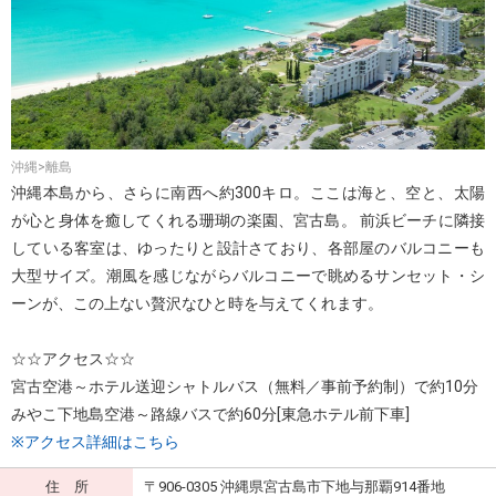
沖縄>離島
沖縄本島から、さらに南西へ約300キロ。ここは海と、空と、太陽
が心と身体を癒してくれる珊瑚の楽園、宮古島。 前浜ビーチに隣接
している客室は、ゆったりと設計さており、各部屋のバルコニーも
大型サイズ。潮風を感じながらバルコニーで眺めるサンセット・シ
ーンが、この上ない贅沢なひと時を与えてくれます。
☆☆アクセス☆☆
宮古空港～ホテル送迎シャトルバス（無料／事前予約制）で約10分
みやこ下地島空港～路線バスで約60分[東急ホテル前下車]
※アクセス詳細はこちら
住 所
〒906-0305 沖縄県宮古島市下地与那覇914番地