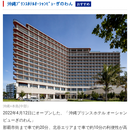
沖縄ﾌﾟﾘﾝｽﾎﾃﾙｵｰｼｬﾝﾋﾞｭｰぎのわん
おすすめ
沖縄>本島(中部）
2022年4月12日にオープンした、「沖縄プリンスホテル オーシャン
ビューぎのわん」
那覇市街まで車で約20分、北谷エリアまで車で約10分の利便性が高