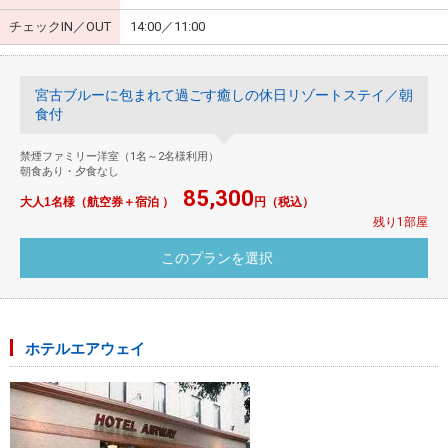
チェックIN／OUT
14:00／11:00
宮古ブルーに包まれて過ごす癒しの休日リゾートステイ／朝
食付
禁煙ファミリー洋室（1名～2名様利用）
朝食あり・夕食なし
85,300
大人1名様（航空券＋宿泊 ）
円（税込）
残り1部屋
ホテルエアウェイ