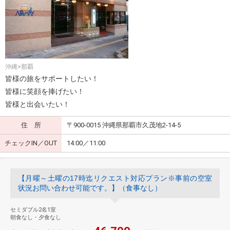
沖縄>那覇
皆様の旅をサポートしたい！
皆様に笑顔を捧げたい！
皆様と出会いたい！
住 所
〒900-0015 沖縄県那覇市久茂地2-14-5
チェックIN／OUT
14:00／11:00
【月曜～土曜の17時迄リクエスト対応プラン※事前の空室
状況お問い合わせ可能です。】（食事なし）
セミダブル2名1室
朝食なし・夕食なし