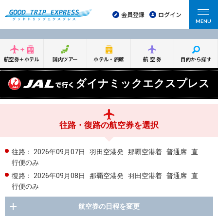
会員登録
ログイン
MENU
航空券＋ホテル
国内ツアー
ホテル・旅館
航空券
目的から探す
ダイナミックエクスプレス
往路・復路の航空券を選択
往路：
2026年09月07日
羽田空港発
那覇空港着
普通席
直
行便のみ
復路：
2026年09月08日
那覇空港発
羽田空港着
普通席
直
行便のみ
航空券の日程を変更