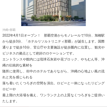
沖縄>那覇
2022年4月1日オープン！ 那覇空港からモノレールで10分、旭橋駅
から徒歩3分、「ホテルリソルトリニティ那覇」が誕生します。国際
通りまで徒歩10分、官公庁や主要施設が徒歩圏内に位置し、観光や
ビジネスの拠点として絶好のロケーションです。
エントランスや館内には琉球石灰岩や花ブロック、やちむん等、沖
縄の伝統的な素材を
随所に使用し、街中のホテルでありながら、沖縄の心地よい風の流
れと光を感じられる
落ち着いたくつろぎの空間を演出。ロビーと一体になったリビング
ロビーや
最上階の大浴場を備え、ワンランク上の上質なくつろぎをご提供い
たします。