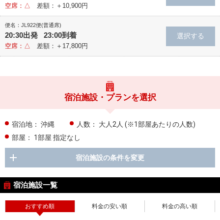
空席：△
差額：＋10,900円
便名：JL922便(普通席)
20:30出発 23:00到着
空席：△
差額：＋17,800円
宿泊施設・プランを選択
宿泊地：
沖縄
人数：
大人2人
(※1部屋あたりの人数)
部屋：
1部屋 指定なし
宿泊施設の条件を変更
宿泊施設一覧
おすすめ順
料金の安い順
料金の高い順