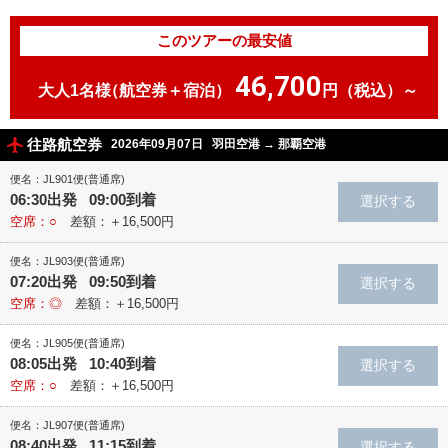
このツアーの最安値
46,700
大人1名様
（航空券＋宿泊）
円（税込）～
往路航空券
2026年09月07日
羽田空港
→
那覇空港
便名：JL901便(普通席)
06:30出発 09:00到着
空席：○
差額：＋16,500円
便名：JL903便(普通席)
07:20出発 09:50到着
空席：◎
差額：＋16,500円
便名：JL905便(普通席)
08:05出発 10:40到着
空席：○
差額：＋16,500円
便名：JL907便(普通席)
08:40出発 11:15到着