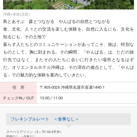
沖縄>本島(北部）
島とあそぶ 森とつながる やんばるの自然とつながる
食、文化、人々との交流を楽しむ体験を。自然に入るにも、文化を
知るにも、その土地で
暮らす人たちとのコミュニケーションがあってこそ、旅は、特別な
ものとして、胸に刻まれる。その瞬間、「やんばる」は、ただの旅
行先ではなく、またその人たちに会いに行きたい場所となるはず
だ。オリエンタルホテル沖縄は、その滞在の拠点として、「やんば
る」での魅力的な体験を案内していきたい。
住 所
〒905-0026 沖縄県名護市喜瀬1490-1
チェックIN／OUT
15:00／11:00
フレキシブルレート ＜食事なし＞
スーペリアツイン（5～7F/44.6平米）
朝食なし・夕食なし