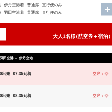
発
伊丹空港着
普通席
直行便のみ
発
羽田空港着
普通席
直行便のみ
大人1名様
（航空券＋宿泊
羽田空港
→
伊丹空港
30出発 07:35到着
空席：◎
30出発 08:35到着
空席：◎