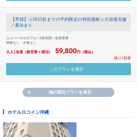
【早得】☆28日前までの予約限定の特別価格☆大浴場完備
／素泊まり
ユニバーサルダブル◇2名利用◇全室禁煙
朝食なし・夕食なし
59,800
大人1名様（航空券＋宿泊）
円（税込）
残り1部屋
他の宿泊プランを表示
ホテルロコイン沖縄