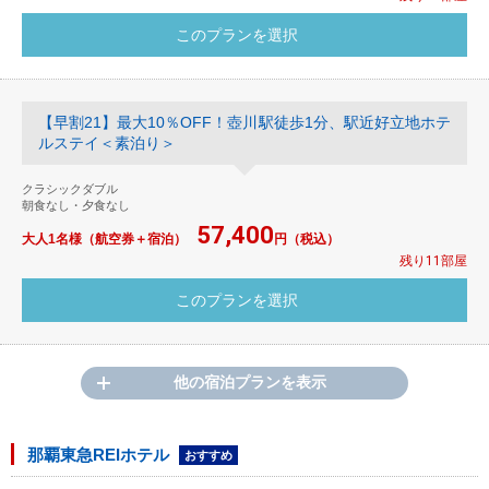
【早割21】最大10％OFF！壺川駅徒歩1分、駅近好立地ホテ
ルステイ＜素泊り＞
クラシックダブル
朝食なし・夕食なし
57,400
大人1名様（航空券＋宿泊）
円（税込）
残り11部屋
他の宿泊プランを表示
那覇東急REIホテル
おすすめ