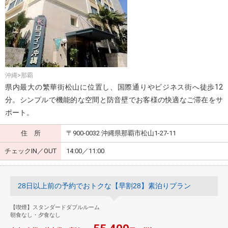
沖縄>那覇
県内最大の繁華街松山に位置し、国際通りやビジネス街へ徒歩12
分。シンプルで機能的な空間と防音壁でお客様の快適なご滞在をサ
ポート。
住 所
〒900-0032 沖縄県那覇市松山1-27-11
チェックIN／OUT
14:00／11:00
28日以上前の予約でおトクな【早割28】素泊りプラン
【喫煙】スタンダードダブルルーム
朝食なし・夕食なし