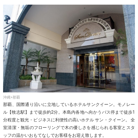
沖縄>那覇
那覇、国際通り沿いに立地しているホテルサンクイーン。モノレー
ル【牧志駅】まで徒歩約2分。本島内各地へ向かうバス停まで徒歩1
分程度と観光・ビジネスに利便性の高いホテル サン・クイーン。 全
室清潔・無垢のフローリングで木の優しさを感じられる客室とスタ
ッフの温かいおもてなしでお客様をお迎え致します。