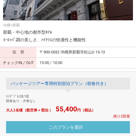
沖縄>那覇
那覇・中心地の都市型ﾎﾃﾙ
ﾖｰﾛｯﾊﾟ調の美しさ、ﾊｲｸﾗｽの快適性と機能性
住 所
〒900-0032 沖縄県那覇市松山2-15-13
チェックIN／OUT
15:00／10:00
パッケージツアー専用特別宿泊プラン（朝食付き）
ｾﾐﾀﾞﾌﾞﾙ2名1室
朝食あり・夕食なし
55,400
大人1名様（航空券＋宿泊 ）
円（税込）
残り2部屋