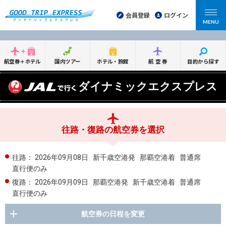
会員登録
ログイン
MENU
航空券＋ホテル
国内ツアー
ホテル・旅館
航空券
目的から探す
ダイナミックエクスプレス
往路・復路の航空券を選択
往路：
2026年09月08日
新千歳空港発
那覇空港着
普通席
直行便のみ
復路：
2026年09月09日
那覇空港発
新千歳空港着
普通席
直行便のみ
航空券の日程を変更