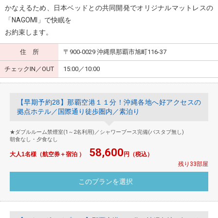
かなえるため、日本ベッドとの共同開発でオリジナルマットレスの
「NAGOMI」で快眠を
お約束します。
住 所
〒900-0029 沖縄県那覇市旭町116-37
チェックIN／OUT
15:00／10:00
【早期予約28】那覇空港１１分！沖縄各地へ好アクセスの
拠点ホテル／国際通り徒歩圏内／素泊り
★ダブルルーム禁煙室(1～2名利用)／シャワーブース完備(バスタブ無し)
朝食なし・夕食なし
58,600
大人1名様（航空券＋宿泊 ）
円（税込）
残り33部屋