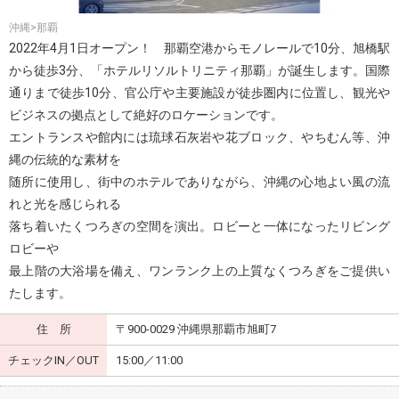
沖縄>那覇
2022年4月1日オープン！ 那覇空港からモノレールで10分、旭橋駅
から徒歩3分、「ホテルリソルトリニティ那覇」が誕生します。国際
通りまで徒歩10分、官公庁や主要施設が徒歩圏内に位置し、観光や
ビジネスの拠点として絶好のロケーションです。
エントランスや館内には琉球石灰岩や花ブロック、やちむん等、沖
縄の伝統的な素材を
随所に使用し、街中のホテルでありながら、沖縄の心地よい風の流
れと光を感じられる
落ち着いたくつろぎの空間を演出。ロビーと一体になったリビング
ロビーや
最上階の大浴場を備え、ワンランク上の上質なくつろぎをご提供い
たします。
住 所
〒900-0029 沖縄県那覇市旭町7
チェックIN／OUT
15:00／11:00