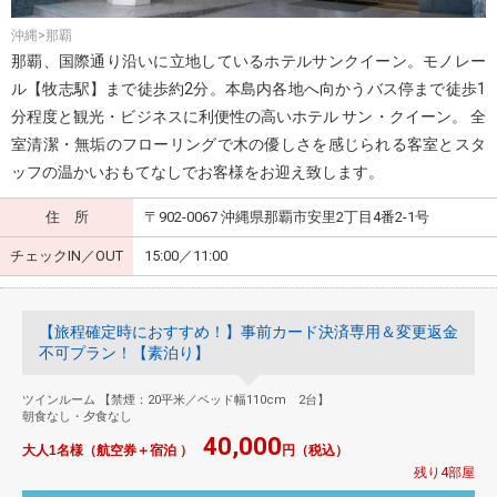
沖縄>那覇
那覇、国際通り沿いに立地しているホテルサンクイーン。モノレー
ル【牧志駅】まで徒歩約2分。本島内各地へ向かうバス停まで徒歩1
分程度と観光・ビジネスに利便性の高いホテル サン・クイーン。 全
室清潔・無垢のフローリングで木の優しさを感じられる客室とスタ
ッフの温かいおもてなしでお客様をお迎え致します。
住 所
〒902-0067 沖縄県那覇市安里2丁目4番2-1号
チェックIN／OUT
15:00／11:00
【旅程確定時におすすめ！】事前カード決済専用＆変更返金
不可プラン！【素泊り】
ツインルーム 【禁煙：20平米／ベッド幅110cm 2台】
朝食なし・夕食なし
40,000
大人1名様（航空券＋宿泊 ）
円（税込）
残り4部屋