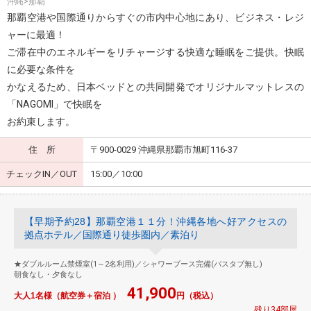
沖縄>那覇
那覇空港や国際通りからすぐの市内中心地にあり、ビジネス・レジ
ャーに最適！
ご滞在中のエネルギーをリチャージする快適な睡眠をご提供。快眠
に必要な条件を
かなえるため、日本ベッドとの共同開発でオリジナルマットレスの
「NAGOMI」で快眠を
お約束します。
住 所
〒900-0029 沖縄県那覇市旭町116-37
チェックIN／OUT
15:00／10:00
【早期予約28】那覇空港１１分！沖縄各地へ好アクセスの
拠点ホテル／国際通り徒歩圏内／素泊り
★ダブルルーム禁煙室(1～2名利用)／シャワーブース完備(バスタブ無し)
朝食なし・夕食なし
41,900
大人1名様（航空券＋宿泊 ）
円（税込）
残り34部屋