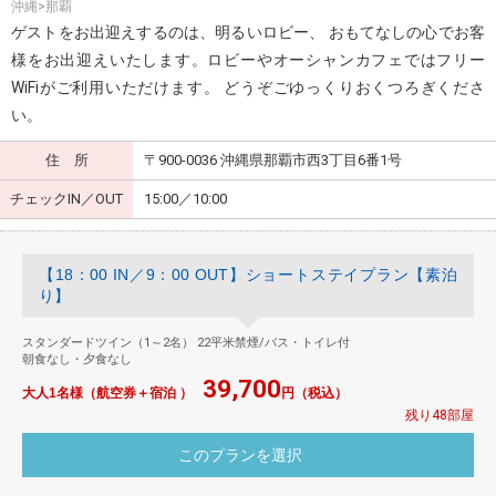
沖縄>那覇
ゲストをお出迎えするのは、明るいロビー、 おもてなしの心でお客
様をお出迎えいたします。ロビーやオーシャンカフェではフリー
WiFiがご利用いただけます。 どうぞごゆっくりおくつろぎくださ
い。
住 所
〒900-0036 沖縄県那覇市西3丁目6番1号
チェックIN／OUT
15:00／10:00
【18：00 IN／9：00 OUT】ショートステイプラン【素泊
り】
スタンダードツイン（1～2名） 22平米禁煙/バス・トイレ付
朝食なし・夕食なし
39,700
大人1名様（航空券＋宿泊 ）
円（税込）
残り48部屋