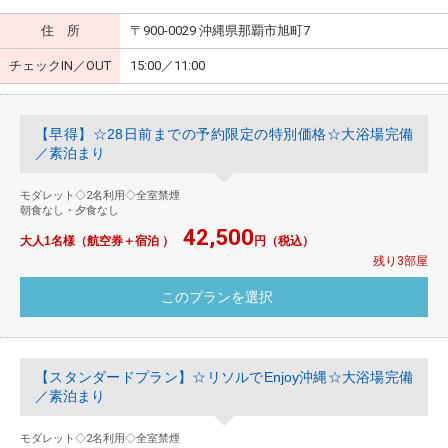
住 所
〒900-0029 沖縄県那覇市旭町7
チェックIN／OUT
15:00／11:00
【早得】☆28日前までの予約限定の特別価格☆大浴場完備
／素泊まり
モダレット◇2名利用◇全室禁煙
朝食なし・夕食なし
42,500
大人1名様（航空券＋宿泊 ）
円（税込）
残り3部屋
【スタンダードプラン】☆リソルでEnjoy沖縄☆大浴場完備
／素泊まり
モダレット◇2名利用◇全室禁煙