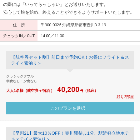
の際には「いってらっしゃい」とお送りいたします。
安心して旅を始め、終えることができるようサポートいたします。
住 所
〒900-0025 沖縄県那覇市壺川3-3-19
チェックIN／OUT
14:00／11:00
【航空券セット割】前日まで予約OK！お得にフライト＆ス
テイ＜素泊り＞
クラシックダブル
朝食なし・夕食なし
40,200
大人1名様（航空券＋宿泊 ）
円（税込）
残り2部屋
【早割21】最大10％OFF！壺川駅徒歩1分、駅近好立地ホテ
ルステイ＜素泊り＞