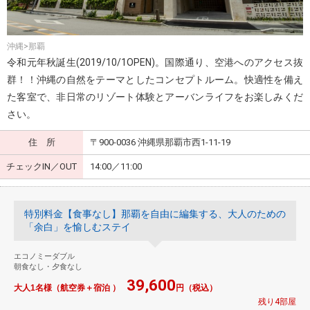
沖縄>那覇
令和元年秋誕生(2019/10/1OPEN)。国際通り、空港へのアクセス抜
群！！沖縄の自然をテーマとしたコンセプトルーム。快適性を備え
た客室で、非日常のリゾート体験とアーバンライフをお楽しみくだ
さい。
住 所
〒900-0036 沖縄県那覇市西1-11-19
チェックIN／OUT
14:00／11:00
特別料金【食事なし】那覇を自由に編集する、大人のための
「余白」を愉しむステイ
エコノミーダブル
朝食なし・夕食なし
39,600
大人1名様（航空券＋宿泊 ）
円（税込）
残り4部屋