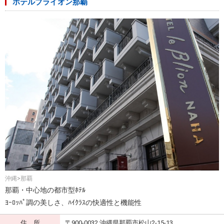
ホテルブライオン那覇
沖縄>那覇
那覇・中心地の都市型ﾎﾃﾙ
ﾖｰﾛｯﾊﾟ調の美しさ、ﾊｲｸﾗｽの快適性と機能性
住 所
〒900-0032 沖縄県那覇市松山2-15-13