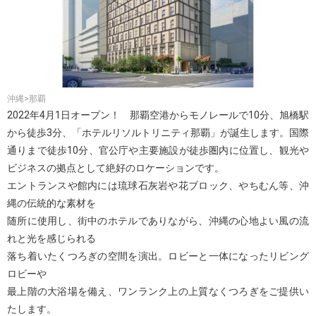
沖縄>那覇
2022年4月1日オープン！ 那覇空港からモノレールで10分、旭橋駅
から徒歩3分、「ホテルリソルトリニティ那覇」が誕生します。国際
通りまで徒歩10分、官公庁や主要施設が徒歩圏内に位置し、観光や
ビジネスの拠点として絶好のロケーションです。
エントランスや館内には琉球石灰岩や花ブロック、やちむん等、沖
縄の伝統的な素材を
随所に使用し、街中のホテルでありながら、沖縄の心地よい風の流
れと光を感じられる
落ち着いたくつろぎの空間を演出。ロビーと一体になったリビング
ロビーや
最上階の大浴場を備え、ワンランク上の上質なくつろぎをご提供い
たします。