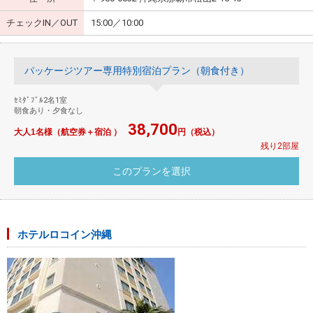
チェックIN／OUT
15:00／10:00
パッケージツアー専用特別宿泊プラン（朝食付き）
ｾﾐﾀﾞﾌﾞﾙ2名1室
朝食あり・夕食なし
38,700
大人1名様（航空券＋宿泊 ）
円（税込）
残り2部屋
ホテルロコイン沖縄