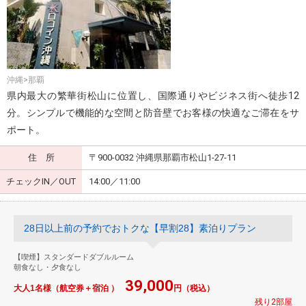
沖縄>那覇
県内最大の繁華街松山に位置し、国際通りやビジネス街へ徒歩12
分。シンプルで機能的な空間と防音壁でお客様の快適なご滞在をサ
ポート。
住 所
〒900-0032 沖縄県那覇市松山1-27-11
チェックIN／OUT
14:00／11:00
28日以上前の予約でおトクな【早割28】素泊りプラン
【喫煙】スタンダードダブルルーム
朝食なし・夕食なし
39,000
大人1名様（航空券＋宿泊 ）
円（税込）
残り2部屋