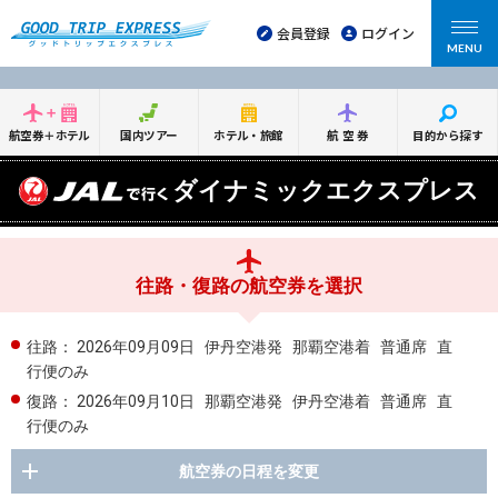
会員登録
ログイン
MENU
航空券＋ホテル
国内ツアー
ホテル・旅館
航空券
目的から探す
ダイナミックエクスプレス
往路・復路の航空券を選択
往路：
2026年09月09日
伊丹空港発
那覇空港着
普通席
直
行便のみ
復路：
2026年09月10日
那覇空港発
伊丹空港着
普通席
直
行便のみ
航空券の日程を変更