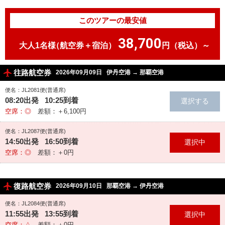
このツアーの最安値
38,700
大人1名様
（航空券＋宿泊）
円（税込）～
往路航空券
2026年09月09日
伊丹空港
→
那覇空港
便名：JL2081便(普通席)
08:20出発 10:25到着
空席：◎
差額：＋6,100円
便名：JL2087便(普通席)
14:50出発 16:50到着
空席：◎
差額：＋0円
復路航空券
2026年09月10日
那覇空港
→
伊丹空港
便名：JL2084便(普通席)
11:55出発 13:55到着
空席：△
差額：＋0円