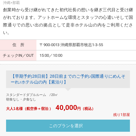
沖縄>那覇
創業時から受け継がれてきた初代社長の想いを継ぎ三代目と受け継
がれております。アットホームな環境とスタッフの心遣いそして国
際通りでの思い出の拠点として是非ホテル山の内をご利用くださ
い。
住 所
〒900-0013 沖縄県那覇市牧志1-3-55
チェックIN／OUT
15:00／10:00
【早期予約28日前】28日前までのご予約♪国際通りにめんそ
ーれ♪ホテル山の内【素泊り】
スタンダードダブルルーム /20㎡
朝食なし・夕食なし
40,000
大人1名様（航空券＋宿泊 ）
円（税込）
残り1部屋