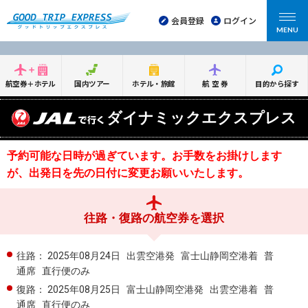
会員登録
ログイン
MENU
航空券＋ホテル
国内ツアー
ホテル・旅館
航空券
目的から探す
ダイナミックエクスプレス
予約可能な日時が過ぎています。お手数をお掛けします
が、出発日を先の日付に変更お願いいたします。
往路・復路の航空券を選択
往路：
2025年08月24日
出雲空港発
富士山静岡空港着
普
通席
直行便のみ
復路：
2025年08月25日
富士山静岡空港発
出雲空港着
普
通席
直行便のみ