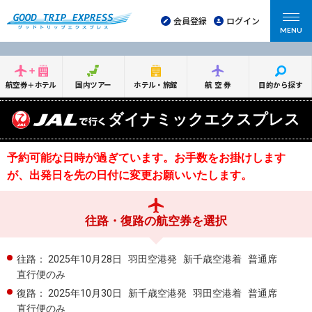
会員登録
ログイン
MENU
航空券＋ホテル
国内ツアー
ホテル・旅館
航空券
目的から探す
ダイナミックエクスプレス
予約可能な日時が過ぎています。お手数をお掛けします
が、出発日を先の日付に変更お願いいたします。
往路・復路の航空券を選択
往路：
2025年10月28日
羽田空港発
新千歳空港着
普通席
直行便のみ
復路：
2025年10月30日
新千歳空港発
羽田空港着
普通席
直行便のみ