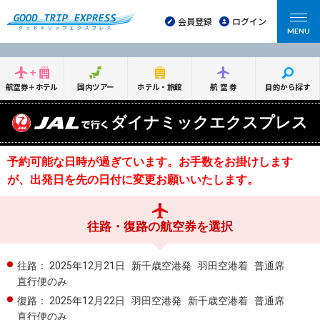
会員登録
ログイン
MENU
航空券＋ホテル
国内ツアー
ホテル・旅館
航空券
目的から探す
ダイナミックエクスプレス
予約可能な日時が過ぎています。お手数をお掛けします
が、出発日を先の日付に変更お願いいたします。
往路・復路の航空券を選択
往路：
2025年12月21日
新千歳空港発
羽田空港着
普通席
直行便のみ
復路：
2025年12月22日
羽田空港発
新千歳空港着
普通席
直行便のみ