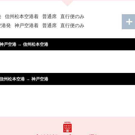
発
信州松本空港着
普通席
直行便のみ
空港発
神戸空港着
普通席
直行便のみ
神戸空港
→
信州松本空港
信州松本空港
→
神戸空港