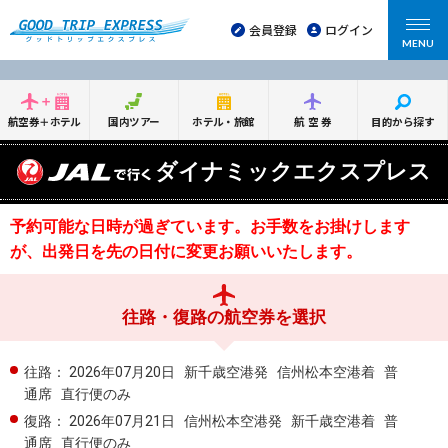
会員登録
ログイン
MENU
航空券＋ホテル
国内ツアー
ホテル・旅館
航空券
目的から探す
ダイナミックエクスプレス
予約可能な日時が過ぎています。お手数をお掛けします
が、出発日を先の日付に変更お願いいたします。
往路・復路の航空券を選択
往路：
2026年07月20日
新千歳空港発
信州松本空港着
普
通席
直行便のみ
復路：
2026年07月21日
信州松本空港発
新千歳空港着
普
通席
直行便のみ