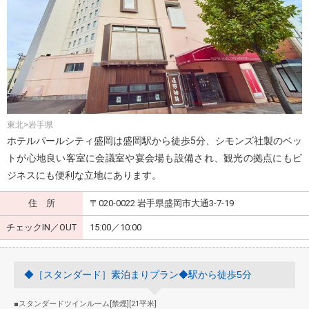
東北>岩手県
ホテルパールシティ盛岡は盛岡駅から徒歩5分、シモンズ社製のベッ
トが心地良い客室に会議室や宴会場も設備され、観光の拠点にもビ
ジネスにも便利な立地にあります。
住 所
〒020-0022 岩手県盛岡市大通3-7-19
チェックIN／OUT
15:00／10:00
◆［スタンダード］素泊まりプラン◆駅から徒歩5分
■スタンダードツインルーム[禁煙][21平米]