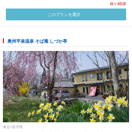
残り4部屋
奥州平泉温泉 そば庵 しづか亭
東北>岩手県