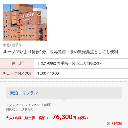
東北>岩手県
JR一ノ関駅より徒歩1分。世界遺産平泉の観光拠点としても便利！
住 所
〒021-0882 岩手県一関市上大槻街2-37
チェックIN／OUT
15:00／10:00
素泊まりプラン
スタンダードツイン20㎡【喫煙】
朝食なし・夕食なし
76,300
大人1名様（航空券＋宿泊 ）
円（税込）
残り1部屋