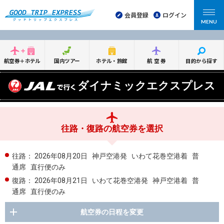
会員登録
ログイン
MENU
航空券＋ホテル
国内ツアー
ホテル・旅館
航空券
目的から探す
ダイナミックエクスプレス
往路・復路の航空券を選択
往路：
2026年08月20日
神戸空港発
いわて花巻空港着
普
通席
直行便のみ
復路：
2026年08月21日
いわて花巻空港発
神戸空港着
普
通席
直行便のみ
航空券の日程を変更