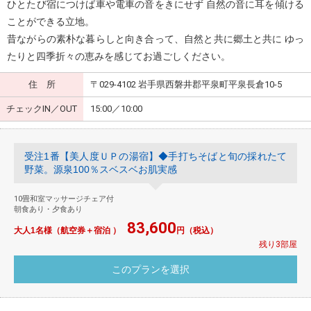
ひとたび宿につけば車や電車の音をきにせず 自然の音に耳を傾ける
ことができる立地。
昔ながらの素朴な暮らしと向き合って、自然と共に郷土と共に ゆっ
たりと四季折々の恵みを感じてお過ごしください。
住 所
〒029-4102 岩手県西磐井郡平泉町平泉長倉10-5
チェックIN／OUT
15:00／10:00
受注1番【美人度ＵＰの湯宿】◆手打ちそばと旬の採れたて
野菜。源泉100％スベスベお肌実感
10畳和室マッサージチェア付
朝食あり・夕食あり
83,600
大人1名様（航空券＋宿泊 ）
円（税込）
残り3部屋