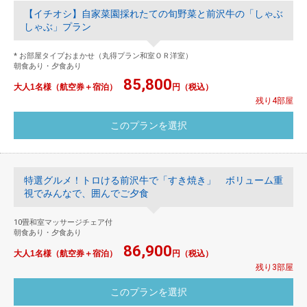
【イチオシ】自家菜園採れたての旬野菜と前沢牛の「しゃぶ
しゃぶ」プラン
* お部屋タイプおまかせ（丸得プラン和室ＯＲ洋室）
朝食あり・夕食あり
85,800
大人1名様（航空券＋宿泊）
円（税込）
残り4部屋
特選グルメ！トロける前沢牛で「すき焼き」 ボリューム重
視でみんなで、囲んでご夕食
10畳和室マッサージチェア付
朝食あり・夕食あり
86,900
大人1名様（航空券＋宿泊）
円（税込）
残り3部屋