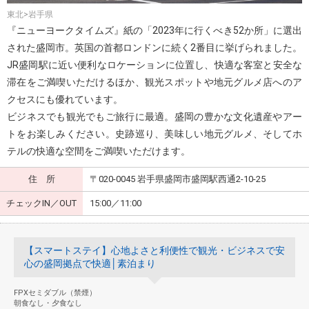
東北>岩手県
『ニューヨークタイムズ』紙の「2023年に行くべき52か所」に選出
された盛岡市。英国の首都ロンドンに続く2番目に挙げられました。
JR盛岡駅に近い便利なロケーションに位置し、快適な客室と安全な
滞在をご満喫いただけるほか、観光スポットや地元グルメ店へのア
クセスにも優れています。
ビジネスでも観光でもご旅行に最適。盛岡の豊かな文化遺産やアー
トをお楽しみください。史跡巡り、美味しい地元グルメ、そしてホ
テルの快適な空間をご満喫いただけます。
住 所
〒020-0045 岩手県盛岡市盛岡駅西通2-10-25
チェックIN／OUT
15:00／11:00
【スマートステイ】心地よさと利便性で観光・ビジネスで安
心の盛岡拠点で快適│素泊まり
FPXセミダブル（禁煙）
朝食なし・夕食なし