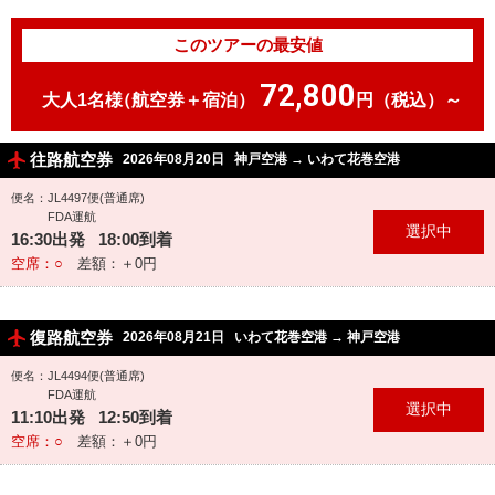
このツアーの最安値
72,800
大人1名様
（航空券＋宿泊）
円（税込）～
往路航空券
2026年08月20日
神戸空港
→
いわて花巻空港
便名：JL4497便(普通席)
FDA運航
16:30出発 18:00到着
空席：○
差額：＋0円
復路航空券
2026年08月21日
いわて花巻空港
→
神戸空港
便名：JL4494便(普通席)
FDA運航
11:10出発 12:50到着
空席：○
差額：＋0円