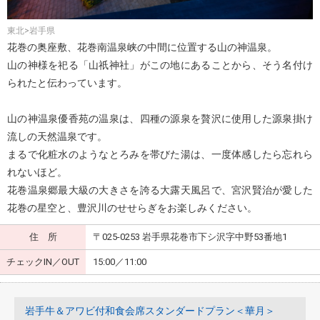
東北>岩手県
花巻の奥座敷、花巻南温泉峡の中間に位置する山の神温泉。
山の神様を祀る「山祇神社」がこの地にあることから、そう名付け
られたと伝わっています。
山の神温泉優香苑の温泉は、四種の源泉を贅沢に使用した源泉掛け
流しの天然温泉です。
まるで化粧水のようなとろみを帯びた湯は、一度体感したら忘れら
れないほど。
花巻温泉郷最大級の大きさを誇る大露天風呂で、宮沢賢治が愛した
花巻の星空と、豊沢川のせせらぎをお楽しみください。
住 所
〒025-0253 岩手県花巻市下シ沢字中野53番地1
チェックIN／OUT
15:00／11:00
岩手牛＆アワビ付和食会席スタンダードプラン＜華月＞