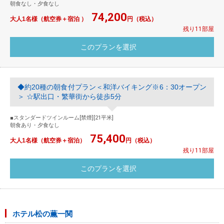
朝食なし・夕食なし
74,200
大人1名様（航空券＋宿泊 ）
円（税込）
残り11部屋
◆約20種の朝食付プラン＜和洋バイキング※6：30オープン
＞ ☆駅出口・繁華街から徒歩5分
■スタンダードツインルーム[禁煙][21平米]
朝食あり・夕食なし
75,400
大人1名様（航空券＋宿泊）
円（税込）
残り11部屋
ホテル松の薫一関