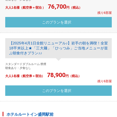
76,700
大人1名様（航空券＋宿泊 ）
円（税込）
残り6部屋
【2025年4月1日全館リニューアル♪】岩手の朝を満喫！全室
18平米以上★「三大麺」「ひっつみ」ご当地メニューが並
ぶ朝食付きプラン♪♪
スタンダードダブルルーム-禁煙
朝食あり・夕食なし
78,900
大人1名様（航空券＋宿泊）
円（税込）
残り6部屋
ホテルルートイン盛岡駅前