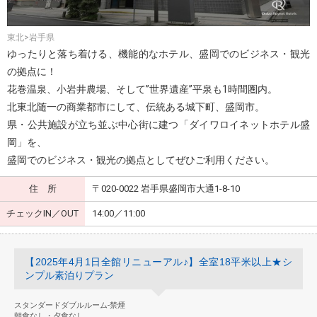
東北>岩手県
ゆったりと落ち着ける、機能的なホテル、盛岡でのビジネス・観光
の拠点に！
花巻温泉、小岩井農場、そして”世界遺産”平泉も1時間圏内。
北東北随一の商業都市にして、伝統ある城下町、盛岡市。
県・公共施設が立ち並ぶ中心街に建つ「ダイワロイネットホテル盛
岡」を、
盛岡でのビジネス・観光の拠点としてぜひご利用ください。
住 所
〒020-0022 岩手県盛岡市大通1-8-10
チェックIN／OUT
14:00／11:00
【2025年4月1日全館リニューアル♪】全室18平米以上★シ
ンプル素泊りプラン
スタンダードダブルルーム-禁煙
朝食なし・夕食なし