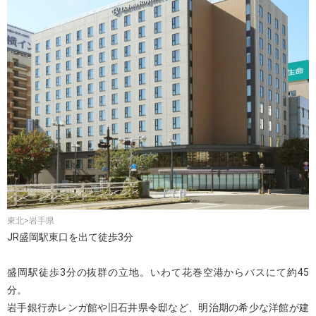
東北>岩手県
JR盛岡駅東口を出て徒歩3分
盛岡駅徒歩3分の抜群の立地。いわて花巻空港からバスにて約45
分。
岩手銀行赤レンガ館や旧石井県令邸など、明治期の希少な洋館が建