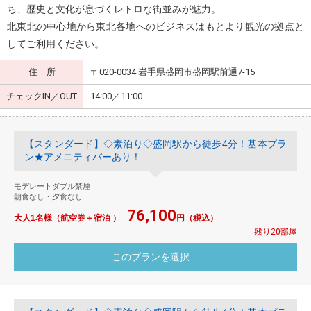
ち、歴史と文化が息づくレトロな街並みが魅力。
北東北の中心地から東北各地へのビジネスはもとより観光の拠点と
してご利用ください。
住 所
〒020-0034 岩手県盛岡市盛岡駅前通7-15
チェックIN／OUT
14:00／11:00
【スタンダード】◇素泊り◇盛岡駅から徒歩4分！基本プラ
ン★アメニティバーあり！
モデレートダブル禁煙
朝食なし・夕食なし
76,100
大人1名様（航空券＋宿泊 ）
円（税込）
残り20部屋