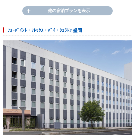
他の宿泊プランを表示
ﾌｫｰﾎﾟｲﾝﾄ・ﾌﾚｯｸｽ・ﾊﾞｲ・ｼｪﾗﾄﾝ 盛岡