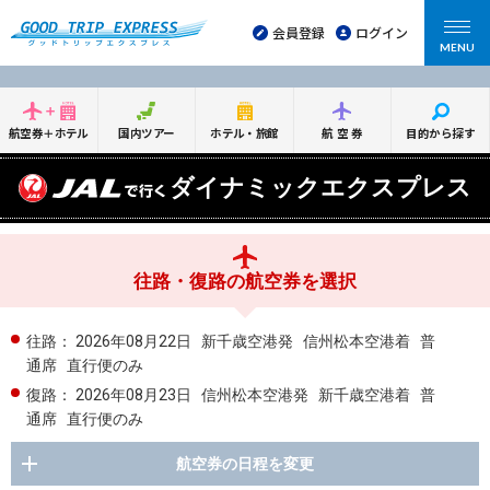
会員登録
ログイン
MENU
航空券＋ホテル
国内ツアー
ホテル・旅館
航空券
目的から探す
ダイナミックエクスプレス
往路・復路の航空券を選択
往路：
2026年08月22日
新千歳空港発
信州松本空港着
普
通席
直行便のみ
復路：
2026年08月23日
信州松本空港発
新千歳空港着
普
通席
直行便のみ
航空券の日程を変更