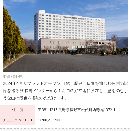
中部>長野県
2024年4月リブランドオープン 自然、歴史、味覚を愉しむ信州の記
憶を巡る旅 長野インターから１キロの好立地に所在し、息をのむよ
うな山の景色を堪能いただけます。
住 所
〒381-1215 長野県長野市松代町西寺尾1372-1
チェックIN／OUT
15:00／11:00