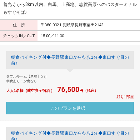
善光寺から3km以内。白馬、上高地、志賀高原へのバスターミナル
もすぐそば♪
住 所
〒380-0921 長野県長野市栗田2142
チェックIN／OUT
15:00／11:00
朝食バイキング付◆長野駅東口から徒歩1分◆東口すぐ目の
前♪
ダブルルーム【禁煙】(vs)
朝食あり・夕食なし
76,500
大人1名様（航空券＋宿泊 ）
円（税込）
残り1部屋
朝食バイキング付◆長野駅東口から徒歩1分◆東口すぐ目の
前♪