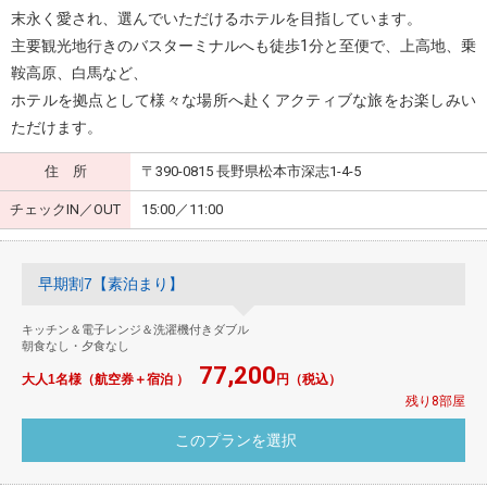
末永く愛され、選んでいただけるホテルを目指しています。
主要観光地行きのバスターミナルへも徒歩1分と至便で、上高地、乗
鞍高原、白馬など、
ホテルを拠点として様々な場所へ赴くアクティブな旅をお楽しみい
ただけます。
住 所
〒390-0815 長野県松本市深志1-4-5
チェックIN／OUT
15:00／11:00
早期割7【素泊まり】
キッチン＆電子レンジ＆洗濯機付きダブル
朝食なし・夕食なし
77,200
大人1名様（航空券＋宿泊 ）
円（税込）
残り8部屋