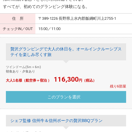
すべてが、初めてのグランピング体験になる。
住 所
〒389-1226 長野県上水内郡飯綱町川上2755-1
チェックIN／OUT
15:00／11:00
贅沢グランピングで大人の休日を。オールインクルーシブス
テイを楽しみ尽くす旅
ツインドーム(5ｍ＋6ｍ)
朝食あり・夕食あり
116,300
大人1名様（航空券＋宿泊 ）
円（税込）
残り6部屋
シェフ監修 信州牛＆信州ポークの贅沢BBQプラン