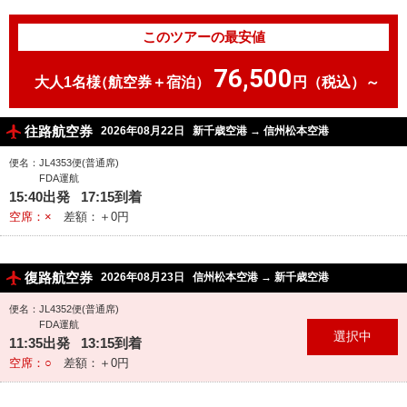
このツアーの最安値
76,500
大人1名様
（航空券＋宿泊）
円（税込）～
往路航空券
2026年08月22日
新千歳空港
→
信州松本空港
便名：JL4353便(普通席)
FDA運航
15:40出発 17:15到着
空席：×
差額：＋0円
復路航空券
2026年08月23日
信州松本空港
→
新千歳空港
便名：JL4352便(普通席)
FDA運航
11:35出発 13:15到着
空席：○
差額：＋0円