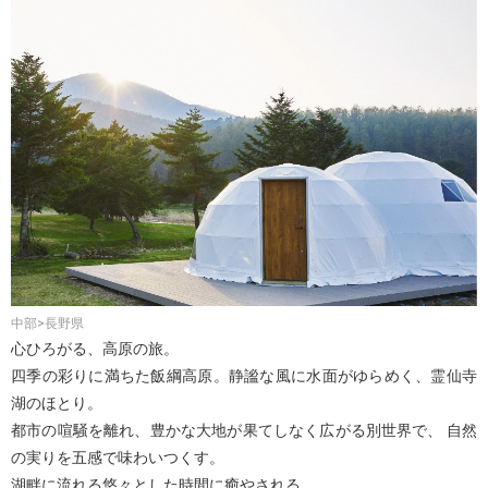
中部>長野県
心ひろがる、高原の旅。
四季の彩りに満ちた飯綱高原。静謐な風に水面がゆらめく、霊仙寺
湖のほとり。
都市の喧騒を離れ、豊かな大地が果てしなく広がる別世界で、 自然
の実りを五感で味わいつくす。
湖畔に流れる悠々とした時間に癒やされる。