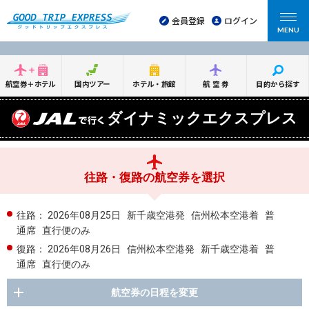
会員登録
ログイン
MENU
航空券＋ホテル
国内ツアー
ホテル・旅館
航空券
目的から探す
ダイナミックエクスプレス
往路・復路の航空券を選択
往路：
2026年08月25日
新千歳空港発
信州松本空港着
普
通席
直行便のみ
復路：
2026年08月26日
信州松本空港発
新千歳空港着
普
通席
直行便のみ
航空券の日程を変更