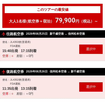
このツアーの最安値
79,900
大人1名様
（航空券＋宿泊）
円（税込）～
往路航空券
2026年08月25日
新千歳空港
→
信州松本空港
便名：JL4353便(普通席)
FDA運航
15:40出発 17:15到着
空席：○
差額：＋0円
復路航空券
2026年08月26日
信州松本空港
→
新千歳空港
便名：JL4352便(普通席)
FDA運航
11:35出発 13:15到着
空席：○
差額：＋0円