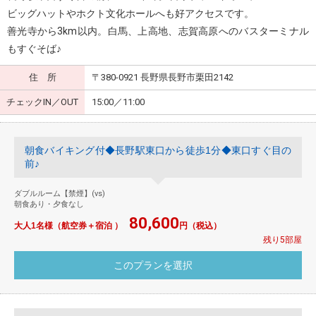
ビッグハットやホクト文化ホールへも好アクセスです。
善光寺から3km以内。白馬、上高地、志賀高原へのバスターミナル
もすぐそば♪
住 所
〒380-0921 長野県長野市栗田2142
チェックIN／OUT
15:00／11:00
朝食バイキング付◆長野駅東口から徒歩1分◆東口すぐ目の
前♪
ダブルルーム【禁煙】(vs)
朝食あり・夕食なし
80,600
大人1名様（航空券＋宿泊 ）
円（税込）
残り5部屋