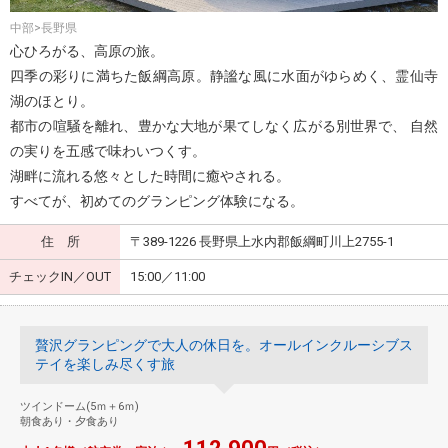
中部>長野県
心ひろがる、高原の旅。
四季の彩りに満ちた飯綱高原。静謐な風に水面がゆらめく、霊仙寺
湖のほとり。
都市の喧騒を離れ、豊かな大地が果てしなく広がる別世界で、 自然
の実りを五感で味わいつくす。
湖畔に流れる悠々とした時間に癒やされる。
すべてが、初めてのグランピング体験になる。
住 所
〒389-1226 長野県上水内郡飯綱町川上2755-1
チェックIN／OUT
15:00／11:00
贅沢グランピングで大人の休日を。オールインクルーシブス
テイを楽しみ尽くす旅
ツインドーム(5ｍ＋6ｍ)
朝食あり・夕食あり