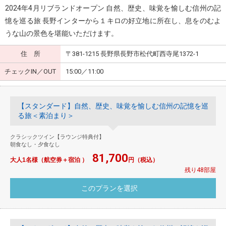
2024年4月リブランドオープン 自然、歴史、味覚を愉しむ信州の記
憶を巡る旅 長野インターから１キロの好立地に所在し、息をのむよ
うな山の景色を堪能いただけます。
住 所
〒381-1215 長野県長野市松代町西寺尾1372-1
チェックIN／OUT
15:00／11:00
【スタンダード】自然、歴史、味覚を愉しむ信州の記憶を巡
る旅＜素泊まり＞
クラシックツイン【ラウンジ特典付】
朝食なし・夕食なし
81,700
大人1名様（航空券＋宿泊 ）
円（税込）
残り48部屋