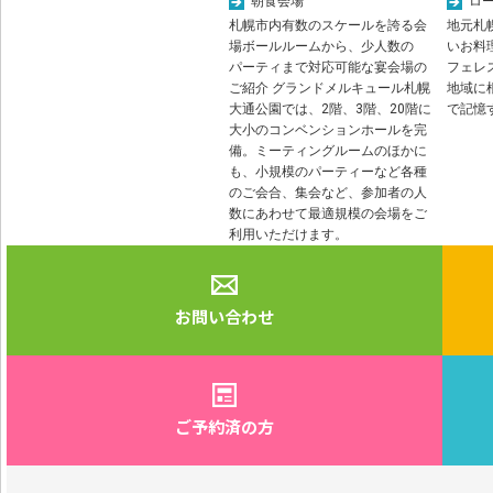
朝食会場
ロ
札幌市内有数のスケールを誇る会
地元札
場ボールルームから、少人数の
いお料
パーティまで対応可能な宴会場の
フェレ
ご紹介 グランドメルキュール札幌
地域に
大通公園では、2階、3階、20階に
で記憶
大小のコンベンションホールを完
備。ミーティングルームのほかに
も、小規模のパーティーなど各種
のご会合、集会など、参加者の人
数にあわせて最適規模の会場をご
利用いただけます。
お問い合わせ
ご予約済の方