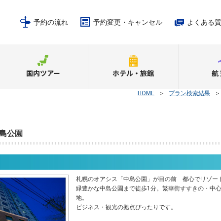
予約の流れ
予約変更・キャンセル
よくある
国内ツアー
ホテル・旅館
航
HOME
＞
プラン検索結果
島公園
札幌のオアシス「中島公園」が目の前 都心でリゾー
緑豊かな中島公園まで徒歩1分。繁華街すすきの・中
地。
ビジネス・観光の拠点ぴったりです。