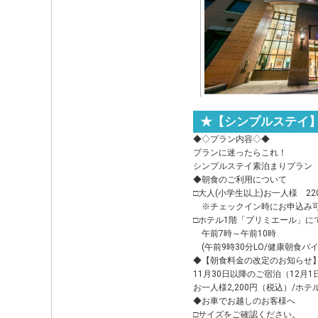
★【シンプルステイ
◆◇プラン内容◇◆
プランに迷ったらこれ！
シンプルステイ素泊まりプラン
◆朝食のご利用について
□大人(小学生以上)お一人様 22
※チェックイン時にお申込み
□ホテル1階「プリミエール」に
午前7時～午前10時
(午前9時30分LO/健康朝食バ
◆【朝食料金の改定のお知らせ
11月30日以降のご宿泊（12
お一人様2,200円（税込）/ホテ
◆お車でお越しのお客様へ
□サイズをご確認ください。