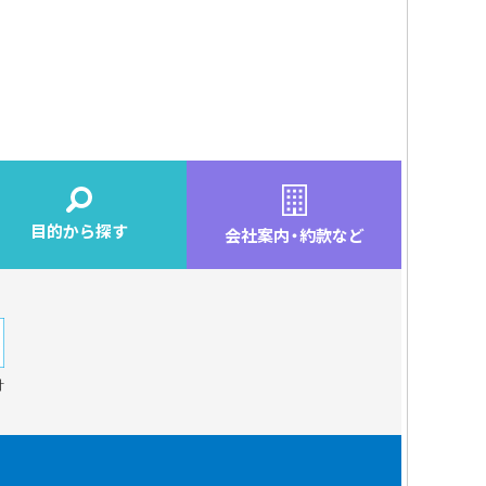
目的から探す
会社案内
・
約款など
針