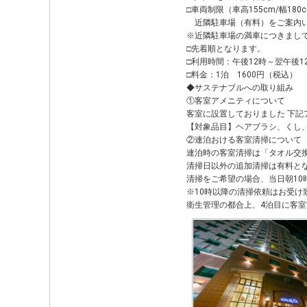
□車両制限（車高155cm/幅18
近隣駐車場（有料）をご案内
※近隣駐車場の満車につきまし
□先着順となります。
□利用時間：午後12時～翌午後1
□料金：1泊 1600円（税込）
◆サステナブルへの取り組み
①客室アメニティについて
客室に設置しておりました 下
【対象品目】ヘアブラシ、くし、か
②連泊おける客室清掃について
連泊時の客室清掃は「タオル交
清掃日以外の追加清掃は有料とな
清掃をご希望の場合、当日朝10
※10時以降の清掃依頼はお受け
衛生管理の都合上、4泊目に客