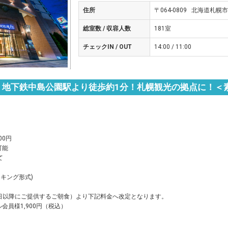
住所
〒064-0809 北海道札幌市
総室数 / 収容人数
181室
チェックIN / OUT
14:00 / 11:00
】地下鉄中島公園駅より徒歩約1分！札幌観光の拠点に！＜
00円
可能
て
イキング形式)
】
月1日以降にご提供するご朝食）より下記料金へ改定となります。
ル会員様1,900円（税込）