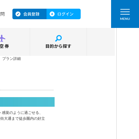
会員登録
ログイン
質問
MENU
空券
目的から探す
＞
プラン詳細
ト感覚のように過ごせる、
心街大通まで徒歩圏内の好立