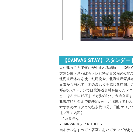
【CANVAS STAY】スタン
人が集うことで何かが生まれる場所、「CAN
大通公園・さっぽろテレビ塔が目の前の立地
北海道産木材を使った建物や、北海道産家具
日常から離れて、木の温もりを感じる時間、こ
1階のレストランでは北海道食材を使ったメ
さっぽろテレビ塔まで徒歩約1分、大通公園ま
札幌市時計台まで徒歩約5分、北海道庁赤れん
すすきのエリアまで徒歩約10分、円山エリア
【プラン内容】
・1泊食事なし
■ CANVASステイNOTICE ■
当ホテルはすべての客室においてテレビがあ