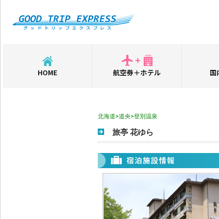
HOME
航空券＋ホテル
国
北海道>道央>登別温泉
旅亭 花ゆら