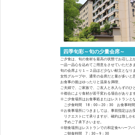
四季旬彩～旬の少量会席～
ご夕食は、旬の食材を最高の状態でお召し上
一品一品心を込めてご用意をさせていただき
旬の会席より１～２品ほど少ない献立となり
女性グループや、通常の会席だと量が多いと
お食事の後はゆったりと温泉を満喫、
ご夫婦で、ご家族で、ご友人と水入らずのひ
※都合により食材が若干変わる場合がありま
※ご夕食場所はお食事処またはレストランと
ご夕食時間 18：00～20：30 お食事時間
※お食事場所につきましては、事前指定はお
リクエストにて承りますが、確約は致しか
予めご了承下さいませ。
※朝食場所はレストランでの和定食+ハーフ
ご朝食時間 7：30～9：30