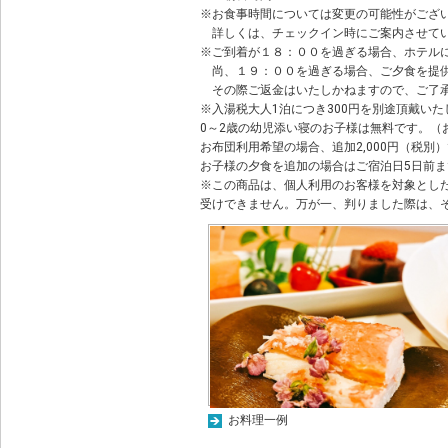
※お食事時間については変更の可能性がござ
詳しくは、チェックイン時にご案内させて
※ご到着が１８：００を過ぎる場合、ホテル
尚、１９：００を過ぎる場合、ご夕食を提供
その際ご返金はいたしかねますので、ご了
※入湯税大人1泊につき300円を別途頂戴い
0～2歳の幼児添い寝のお子様は無料です。（
お布団利用希望の場合、追加2,000円（税別
お子様の夕食を追加の場合はご宿泊日5日前ま
※この商品は、個人利用のお客様を対象とし
受けできません。万が一、判りました際は、
お料理一例