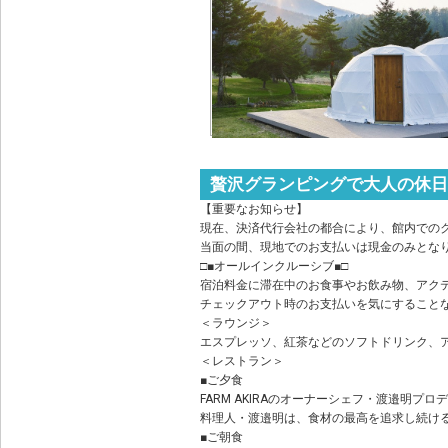
贅沢グランピングで大人の休日
【重要なお知らせ】
現在、決済代行会社の都合により、館内での
当面の間、現地でのお支払いは現金のみとな
□■オールインクルーシブ■□
宿泊料金に滞在中のお食事やお飲み物、アク
チェックアウト時のお支払いを気にすること
＜ラウンジ＞
エスプレッソ、紅茶などのソフトドリンク、
＜レストラン＞
■ご夕食
FARM AKIRAのオーナーシェフ・渡邉明プ
料理人・渡邉明は、食材の最高を追求し続ける
■ご朝食