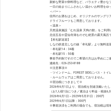
新鮮な野菜や卵料理など、バラエティ豊かな
一日の始まりにふさわしい温かいお料理をゆ
＜バー＞
信州のお酒をはじめ、オリジナルのサングリ
ドライフルーツもご用意しております。
＜温泉＞
天然温泉施設「むれ温泉 天狗の館」をご利用
北信五岳や霊仙寺湖をのぞむ絶景の露天風呂
【牟礼駅送迎】
しなの鉄道北しなの線「牟礼駅」より無料送
・牟礼駅14：34着
・牟礼駅15：50着
事前予約制ですのでご希望の方はお早めにご
連絡先：026-253-8188
※注意事項※
・ツインドーム、FOREST SIDEにバス・
・ルームウェアはご用意しておりません。
※宿泊税につきまして※
2026年6月1日より、宿泊税を別途頂戴いた
（お1人様1泊につき／素泊まり料金・税抜6,0
2026年6月1日～2029年5月31日：200円
2029年6月1日以降：300円
※事前決済をご利用の場合でも、宿泊税は現