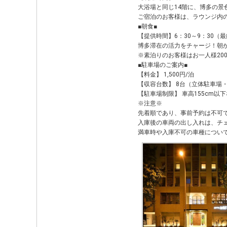
大浴場と同じ14階に、博多の
ご宿泊のお客様は、ラウンジ内
■朝食■
【提供時間】6：30～9：30（最
博多滞在の活力をチャージ！朝
※素泊りのお客様はお一人様20
■駐車場のご案内■
【料金】 1,500円/泊
【収容台数】 8台（立体駐車場
【駐車場制限】 車高155cm以
※注意※
先着順であり、事前予約は不可
入庫後の車両の出し入れは、チ
満車時や入庫不可の車種につい