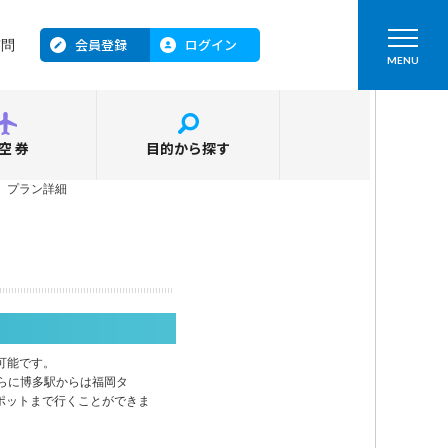
会員登録
ログイン
質問
MENU
空券
目的から探す
＞
プラン詳細
可能です。
らに博多駅からは福岡タ
ポットまで行くことができま