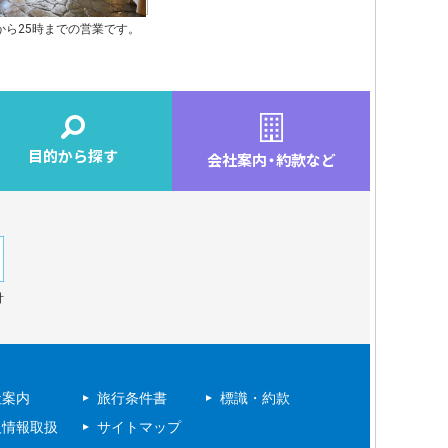
から25時までの営業です。
目的から探す
会社案内
・
約款など
針
社案内
旅行条件書
標識・約款
人情報取扱
サイトマップ