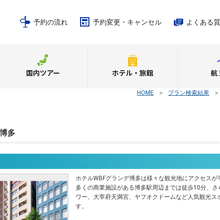
予約の流れ
予約変更・キャンセル
よくある
国内ツアー
ホテル・旅館
航
HOME
＞
プラン検索結果
デ博多
ホテルWBFグランデ博多は様々な観光地にアクセスが
多くの商業施設がある博多駅周辺までは徒歩10分、さ
ワー、大宰府天満宮、ヤフオクドームなど人気観光ス
す。