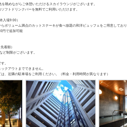
景色を眺めながらご休憩いただけるスカイラウンジがございます。
のソフトドリンクバーを無料でご利用いただけます。
終入場9:00）
からボリューム満点のカットステーキが食べ放題の和洋ビュッフェをご用意しており
00円で追加可能
・先着順）
下など制限がございます。
です。
ェックアウトまでできません。
ては、近隣の駐車場をご利用ください。（料金・利用時間が異なります）