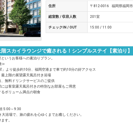
住所
〒812-0016 福岡県福岡
総室数 / 収容人数
201室
チェックIN / OUT
15:00 / 11:00
上階スカイラウンジで癒される！シンプルステイ【素泊り】
要というお客様への素泊りプラン。
徴≫
駅」より徒歩約10分、福岡空港まで車で約10分の好アクセス
、最上階の展望露天風呂付き浴場
は、無料ドリンクサービスのご提供
部には客室露天風呂付きの特別なお部屋もご用意
するボリューム満点の朝食
 5:00～9:30
付き大浴場で、旅の疲れを心ゆくまでお癒しください。
けます。