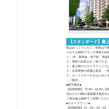
【スタンダード】最
朝はゆっくりしたい、朝食は不
≪ホテルWBFグランデ博多の特
１：JR・新幹線・地下鉄「博多
２：博多の街並みを一望できる
３：最上階のスカイラウンジで
４：全室禁煙の快適な客室。一
５：カットステーキをはじめと
－ご案内－
■露天風呂■
【利用時間】 15:00～26:00 / 翌朝
当ホテル14階の展望露天風呂
ご宿泊者は無料でご利用いただ
■スカイラウンジ■
【利用時間】15：00～25：00