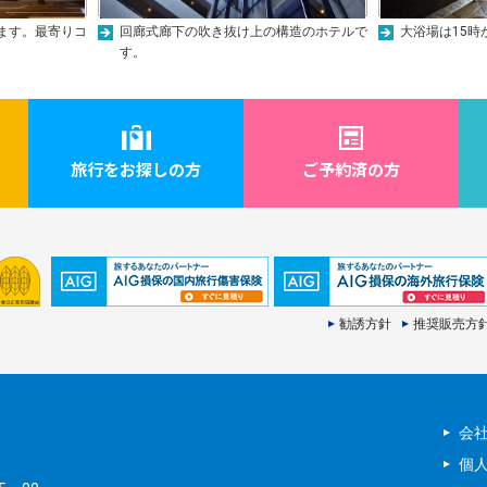
ます。最寄りコ
回廊式廊下の吹き抜け上の構造のホテルで
大浴場は15時
す。
旅行をお探しの方
ご予約済の方
勧誘方針
推奨販売方
会
個