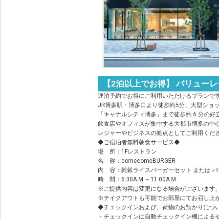
【2泊以上でお得】 バリューレ
連泊予約でお得にご利用いただけるプランで
JR博多駅・博多口より徒歩約5分、大型ショ
「キャナルシティ博多」まで徒歩約 6 分の好
飲食店やオフィスが集中する大都市博多の中
レジャーやビジネスの拠点としてご利用くだ
◆ご宿泊者無料朝食サービス◆
場 所：1Fレストラン
名 称：comecomeBURGER
内 容：雑穀ライスバーガーセット または 
時 間：6:30A.M.～11:00A.M.
※ご提供内容は変更になる場合がございます
※テイクアウトも可能でお部屋にてお召し上
◆チェックインおよび、荷物のお預かりにつ
・チェックインは自動チェックイン機による