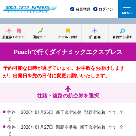
会員登録
ログイン
MENU
航空券＋ホテル
国内ツアー
ホテル・旅館
航空券
目的から探す
Peachで行くダイナミックエクスプレス
予約可能な日時が過ぎています。お手数をお掛けします
が、出発日を先の日付に変更お願いいたします。
往路・復路の航空券を選択
往路：
2026年01月26日
新千歳空港発
那覇空港着
全て
全
て
復路：
2026年01月27日
那覇空港発
新千歳空港着
全て
全
て