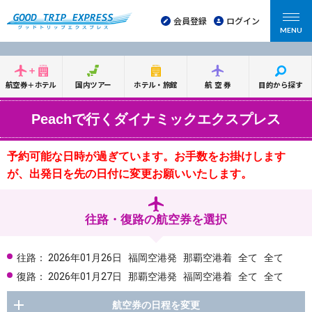
会員登録
ログイン
MENU
航空券＋ホテル
国内ツアー
ホテル・旅館
航空券
目的から探す
Peachで行くダイナミックエクスプレス
予約可能な日時が過ぎています。お手数をお掛けします
が、出発日を先の日付に変更お願いいたします。
往路・復路の航空券を選択
往路：
2026年01月26日
福岡空港発
那覇空港着
全て
全て
復路：
2026年01月27日
那覇空港発
福岡空港着
全て
全て
航空券の日程を変更