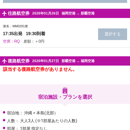
往路航空券
2026年01月26日
福岡空港
→
那覇空港
便名：MM0291便
17:35出発 19:30到着
空席：RQ
差額：＋0円
復路航空券
2026年01月27日
那覇空港
→
福岡空港
該当する復路航空券がありません。
宿泊施設・プランを選択
宿泊地：
沖縄 > 本島(北部）
人数：
大人3人
(※1部屋あたりの人数)
部屋：
1部屋 指定なし