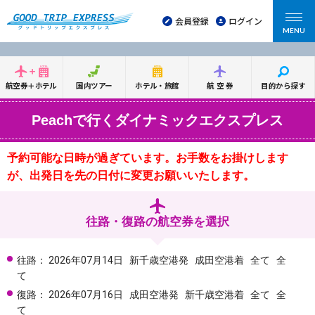
会員登録
ログイン
MENU
航空券＋ホテル
国内ツアー
ホテル・旅館
航空券
目的から探す
Peachで行くダイナミックエクスプレス
予約可能な日時が過ぎています。お手数をお掛けします
が、出発日を先の日付に変更お願いいたします。
往路・復路の航空券を選択
往路：
2026年07月14日
新千歳空港発
成田空港着
全て
全
て
復路：
2026年07月16日
成田空港発
新千歳空港着
全て
全
て