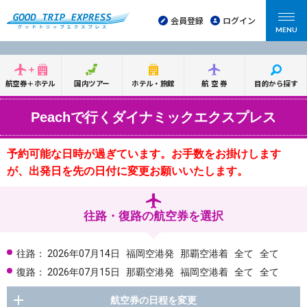
会員登録
ログイン
MENU
航空券＋ホテル
国内ツアー
ホテル・旅館
航空券
目的から探す
Peachで行くダイナミックエクスプレス
予約可能な日時が過ぎています。お手数をお掛けします
が、出発日を先の日付に変更お願いいたします。
往路・復路の航空券を選択
往路：
2026年07月14日
福岡空港発
那覇空港着
全て
全て
復路：
2026年07月15日
那覇空港発
福岡空港着
全て
全て
航空券の日程を変更