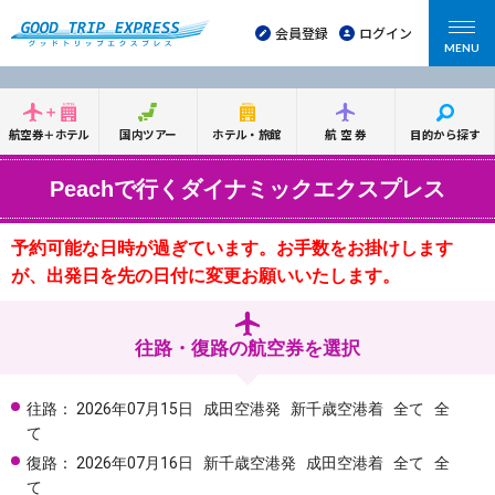
会員登録
ログイン
MENU
航空券＋ホテル
国内ツアー
ホテル・旅館
航空券
目的から探す
Peachで行くダイナミックエクスプレス
予約可能な日時が過ぎています。お手数をお掛けします
が、出発日を先の日付に変更お願いいたします。
往路・復路の航空券を選択
往路：
2026年07月15日
成田空港発
新千歳空港着
全て
全
て
復路：
2026年07月16日
新千歳空港発
成田空港着
全て
全
て