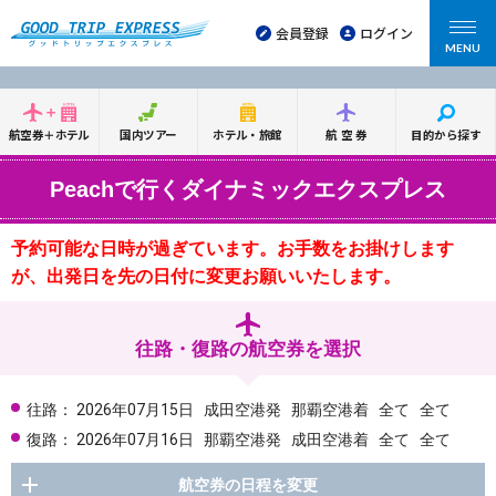
会員登録
ログイン
MENU
航空券＋ホテル
国内ツアー
ホテル・旅館
航空券
目的から探す
Peachで行くダイナミックエクスプレス
予約可能な日時が過ぎています。お手数をお掛けします
が、出発日を先の日付に変更お願いいたします。
往路・復路の航空券を選択
往路：
2026年07月15日
成田空港発
那覇空港着
全て
全て
復路：
2026年07月16日
那覇空港発
成田空港着
全て
全て
航空券の日程を変更