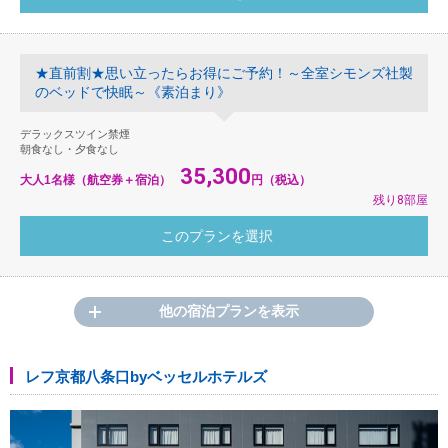
★直前割★思い立ったらお得にご予約！～全室シモンズ社製
のベッドで快眠～《素泊まり》
デラックスツイン禁煙
朝食なし・夕食なし
35,300
大人1名様（航空券＋宿泊）
円（税込）
残り8部屋
他の宿泊プランを表示
レフ京都八条口byベッセルホテルズ