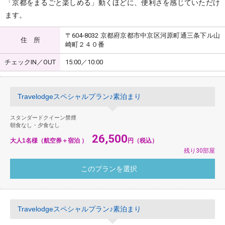
「京都をまるごと楽しめる」動くほどに、便利さを感じていただけ
ます。
〒604-8032 京都府京都市中京区河原町通三条下ル山
住 所
崎町２４０番
チェックIN／OUT
15:00／10:00
Travelodgeスペシャルプラン♪素泊まり
スタンダードクイーン禁煙
朝食なし・夕食なし
26,500
大人1名様（航空券＋宿泊 ）
円（税込）
残り30部屋
Travelodgeスペシャルプラン♪素泊まり