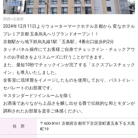
関西>京都府
2024年12月11日よりウォーターマークホテル京都から 変なホテル
プレミア京都 五条烏丸へリブランドオープン！！
京都駅から地下鉄烏丸線1駅「五条駅」4番出口徒歩約2分
タッチパネル操作にてお客様ご自身でチェックイン・チェックアウ
トのお手続きをよりスムーズに行うことができます。
また、最短10秒でチェックインが完了する「エクスプレスチェック
イン」も導入いたしました。
全客室に琉球畳をイメージしたものを使用しており、バストイレ・
セパレートのお部屋です。
※スタンダードツインルームを除く
お洒落でありながら上品さを醸し出せる畳で伝統的な和とモダンが
調和されたお部屋を是非ご体感ください。
〒600-8161 京都府京都市下京区室町通五条下る大黒
住 所
町19