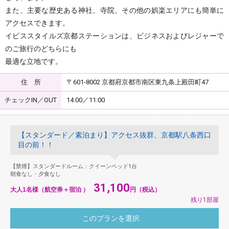
また、主要な歴史ある神社、寺院、その他の娯楽エリアにも簡単に
アクセスできます。
イビススタイルズ京都ステーションは、ビジネスおよびレジャーで
のご旅行のどちらにも
最適な立地です。
住 所
〒601-8002 京都府京都市南区東九条上殿田町47
チェックIN／OUT
14:00／11:00
【スタンダード／素泊まり】アクセス抜群、京都駅八条西口
目の前！！
【禁煙】スタンダードルーム：クイーンベッド1台
朝食なし・夕食なし
31,100
大人1名様（航空券＋宿泊 ）
円（税込）
残り1部屋