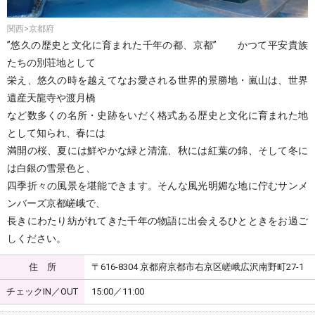
関西>京都府
”悠久の歴史と文化に育まれた千年の都、京都” かつて平安貴族
たちの別荘地として
栄え、悠久の時を越えてなお愛される世界的景勝地・嵐山は、世界
遺産天龍寺や渡月橋
など数多くの名所・史跡をいだく格式ある歴史と文化に育まれた地
として知られ、春には
満開の桜、夏には鮮やかな緑と清流、秋には紅葉の錦、そして冬に
は白銀の雪景色と、
四季折々の風景を堪能できます。そんな風光明媚な地に佇むサンメ
ンバーズ京都嵯峨で、
長きにわたり紡がれてきた千年の物語に出会えるひとときをお過ご
しください。
住 所
〒616-8304 京都府京都市右京区嵯峨広沢南野町27-1
チェックIN／OUT
15:00／11:00