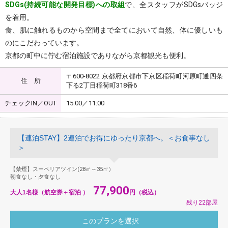
SDGs(持続可能な開発目標)への取組
で、全スタッフがSDGsバッジ
を着用。
食、肌に触れるものから空間まで全てにおいて自然、体に優しいも
のにこだわっています。
京都の町中に佇む宿泊施設でありながら京都観光も便利。
〒600-8022 京都府京都市下京区稲荷町河原町通四条
住 所
下る2丁目稲荷町318番6
チェックIN／OUT
15:00／11:00
【連泊STAY】2連泊でお得にゆったり京都へ。＜お食事なし
＞
【禁煙】スーペリアツイン(28㎡～35㎡）
朝食なし・夕食なし
77,900
大人1名様（航空券＋宿泊 ）
円（税込）
残り22部屋