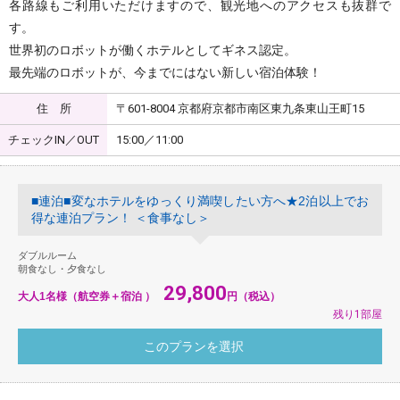
各路線もご利用いただけますので、観光地へのアクセスも抜群で
す。
世界初のロボットが働くホテルとしてギネス認定。
最先端のロボットが、今までにはない新しい宿泊体験！
住 所
〒601-8004 京都府京都市南区東九条東山王町15
チェックIN／OUT
15:00／11:00
■連泊■変なホテルをゆっくり満喫したい方へ★2泊以上でお
得な連泊プラン！ ＜食事なし＞
ダブルルーム
朝食なし・夕食なし
29,800
大人1名様（航空券＋宿泊 ）
円（税込）
残り1部屋