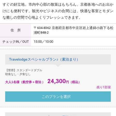
すぐの好立地。市内中心部の散策はもちろん、京都各地へのお出か
けにも便利です。観光やビジネスの合間には、快適な客室とモダン
な癒しの空間で心地よくリフレッシュできます。
〒604-8362 京都府京都市中京区岩上通錦小路下る松
住 所
浦町848-2
チェックIN／OUT
15:00／10:00
Travelodgeスペシャルプラン♪（素泊まり）
【禁煙】スタンダードダブル
朝食なし・夕食なし
24,300
大人1名様（航空券＋宿泊 ）
円（税込）
残り1部屋