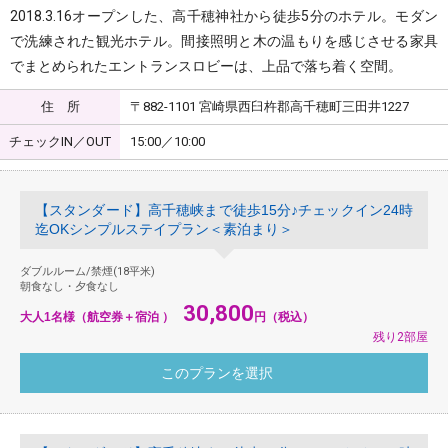
2018.3.16オープンした、高千穂神社から徒歩5分のホテル。モダン
で洗練された観光ホテル。間接照明と木の温もりを感じさせる家具
でまとめられたエントランスロビーは、上品で落ち着く空間。
住 所
〒882-1101 宮崎県西臼杵郡高千穂町三田井1227
チェックIN／OUT
15:00／10:00
【スタンダード】高千穂峡まで徒歩15分♪チェックイン24時
迄OKシンプルステイプラン＜素泊まり＞
ダブルルーム/禁煙(18平米)
朝食なし・夕食なし
30,800
大人1名様（航空券＋宿泊 ）
円（税込）
残り2部屋