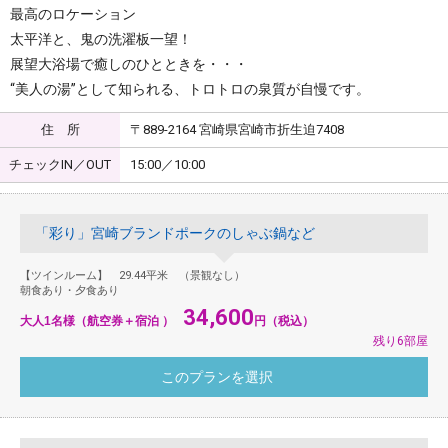
最高のロケーション
太平洋と、鬼の洗濯板一望！
展望大浴場で癒しのひとときを・・・
“美人の湯”として知られる、トロトロの泉質が自慢です。
住 所
〒889-2164 宮崎県宮崎市折生迫7408
チェックIN／OUT
15:00／10:00
「彩り」宮崎ブランドポークのしゃぶ鍋など
【ツインルーム】 29.44平米 （景観なし）
朝食あり・夕食あり
34,600
大人1名様（航空券＋宿泊 ）
円（税込）
残り6部屋