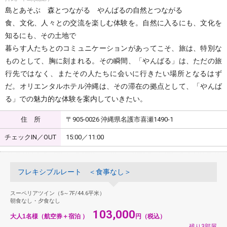
島とあそぶ 森とつながる やんばるの自然とつながる
食、文化、人々との交流を楽しむ体験を。自然に入るにも、文化を
知るにも、その土地で
暮らす人たちとのコミュニケーションがあってこそ、旅は、特別な
ものとして、胸に刻まれる。その瞬間、「やんばる」は、ただの旅
行先ではなく、またその人たちに会いに行きたい場所となるはず
だ。オリエンタルホテル沖縄は、その滞在の拠点として、「やんば
る」での魅力的な体験を案内していきたい。
住 所
〒905-0026 沖縄県名護市喜瀬1490-1
チェックIN／OUT
15:00／11:00
フレキシブルレート ＜食事なし＞
スーペリアツイン（5～7F/44.6平米）
朝食なし・夕食なし
103,000
大人1名様（航空券＋宿泊 ）
円（税込）
残り3部屋