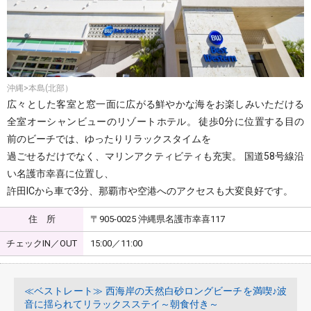
沖縄>本島(北部）
広々とした客室と窓一面に広がる鮮やかな海をお楽しみいただける
全室オーシャンビューのリゾートホテル。 徒歩0分に位置する目の
前のビーチでは、ゆったりリラックスタイムを
過ごせるだけでなく、マリンアクティビティも充実。 国道58号線沿
い名護市幸喜に位置し、
許田ICから車で3分、那覇市や空港へのアクセスも大変良好です。
住 所
〒905-0025 沖縄県名護市幸喜117
チェックIN／OUT
15:00／11:00
≪ベストレート≫ 西海岸の天然白砂ロングビーチを満喫♪波
音に揺られてリラックスステイ～朝食付き～