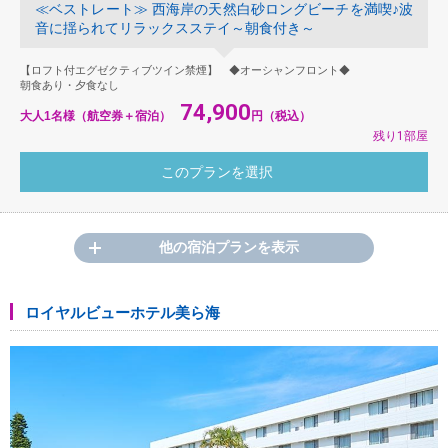
≪ベストレート≫ 西海岸の天然白砂ロングビーチを満喫♪波
音に揺られてリラックスステイ～朝食付き～
【ロフト付エグゼクティブツイン禁煙】 ◆オーシャンフロント◆
朝食あり・夕食なし
74,900
大人1名様（航空券＋宿泊）
円（税込）
残り1部屋
他の宿泊プランを表示
ロイヤルビューホテル美ら海