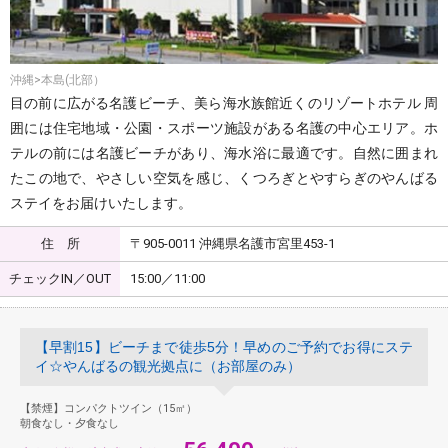
沖縄>本島(北部）
目の前に広がる名護ビーチ、美ら海水族館近くのリゾートホテル 周
囲には住宅地域・公園・スポーツ施設がある名護の中心エリア。ホ
テルの前には名護ビーチがあり、海水浴に最適です。自然に囲まれ
たこの地で、やさしい空気を感じ、くつろぎとやすらぎのやんばる
ステイをお届けいたします。
住 所
〒905-0011 沖縄県名護市宮里453-1
チェックIN／OUT
15:00／11:00
【早割15】ビーチまで徒歩5分！早めのご予約でお得にステ
イ☆やんばるの観光拠点に（お部屋のみ）
【禁煙】コンパクトツイン（15㎡）
朝食なし・夕食なし