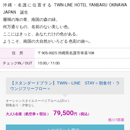
沖縄・名護に位置する TWIN-LINE HOTEL YANBARU OKINAWA
JAPAN 誕生
珊瑚の海の青、南国の森の緑。
何万通りもの、名前のない美しい色。
ここにはきっと、あなただけの色がある。
ようこそ、南国の大自然がいろどる 色彩の旅へ。
住 所
〒905-0025 沖縄県名護市幸喜108
チェックIN／OUT
15:00／11:00
【スタンダードプラン】TWIN－LINE STAY＜朝食付・ラ
ウンジフリーフロー＞
オーシャンスタイルスーペリアルーム(21㎡）
朝食あり・夕食なし
79,500
大人1名様（航空券＋宿泊 ）
円（税込）
残り1部屋