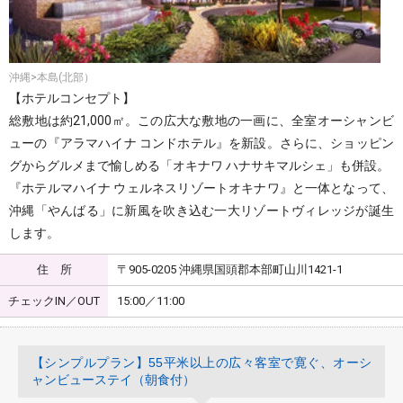
沖縄>本島(北部）
【ホテルコンセプト】
総敷地は約21,000㎡。この広大な敷地の一画に、全室オーシャンビ
ューの『アラマハイナ コンドホテル』を新設。さらに、ショッピン
グからグルメまで愉しめる「オキナワ ハナサキマルシェ」も併設。
『ホテルマハイナ ウェルネスリゾートオキナワ』と一体となって、
沖縄「やんばる」に新風を吹き込む一大リゾートヴィレッジが誕生
します。
住 所
〒905-0205 沖縄県国頭郡本部町山川1421-1
チェックIN／OUT
15:00／11:00
【シンプルプラン】55平米以上の広々客室で寛ぐ、オーシ
ャンビューステイ（朝食付）