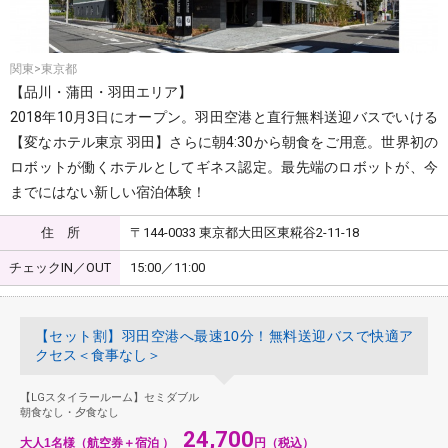
関東>東京都
【品川・蒲田・羽田エリア】
2018年10月3日にオープン。羽田空港と直行無料送迎バスでいける
【変なホテル東京 羽田】さらに朝4:30から朝食をご用意。世界初の
ロボットが働くホテルとしてギネス認定。最先端のロボットが、今
までにはない新しい宿泊体験！
住 所
〒144-0033 東京都大田区東糀谷2-11-18
チェックIN／OUT
15:00／11:00
【セット割】羽田空港へ最速10分！無料送迎バスで快適ア
クセス＜食事なし＞
【LGスタイラールーム】セミダブル
朝食なし・夕食なし
24,700
大人1名様（航空券＋宿泊 ）
円（税込）