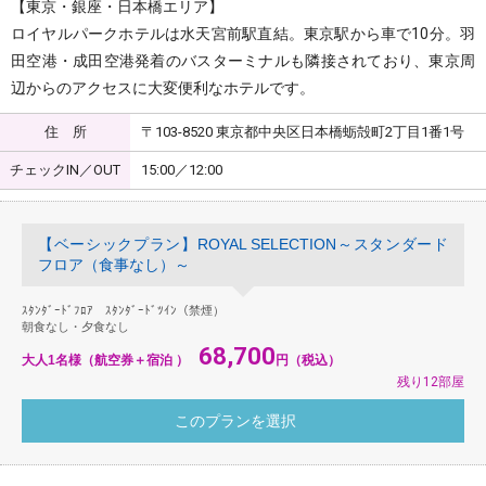
【東京・銀座・日本橋エリア】
ロイヤルパークホテルは水天宮前駅直結。東京駅から車で10分。羽
田空港・成田空港発着のバスターミナルも隣接されており、東京周
辺からのアクセスに大変便利なホテルです。
住 所
〒103-8520 東京都中央区日本橋蛎殻町2丁目1番1号
チェックIN／OUT
15:00／12:00
【ベーシックプラン】ROYAL SELECTION～スタンダード
フロア（食事なし）～
ｽﾀﾝﾀﾞｰﾄﾞﾌﾛｱ ｽﾀﾝﾀﾞｰﾄﾞﾂｲﾝ（禁煙）
朝食なし・夕食なし
68,700
大人1名様（航空券＋宿泊 ）
円（税込）
残り12部屋