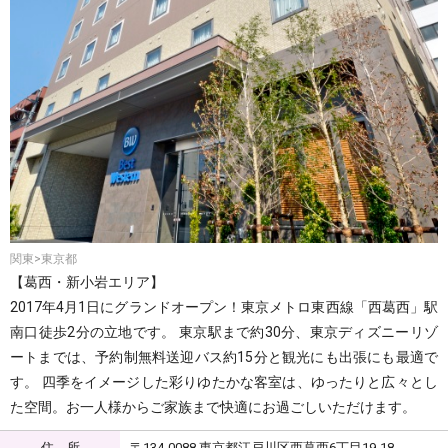
関東>東京都
【葛西・新小岩エリア】
2017年4月1日にグランドオープン！東京メトロ東西線「西葛西」駅
南口徒歩2分の立地です。 東京駅まで約30分、東京ディズニーリゾ
ートまでは、予約制無料送迎バス約15分と観光にも出張にも最適で
す。 四季をイメージした彩りゆたかな客室は、ゆったりと広々とし
た空間。お一人様からご家族まで快適にお過ごしいただけます。
住 所
〒134-0088 東京都江戸川区西葛西6丁目19-18