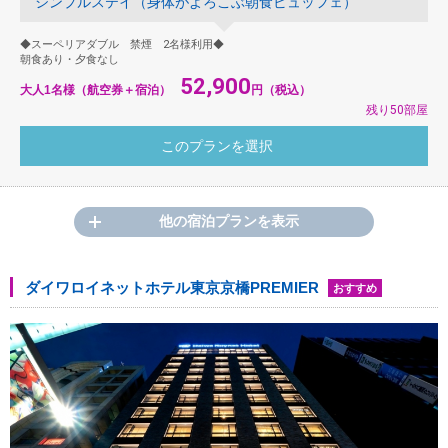
シンプルステイ（身体がよろこぶ朝食ビュッフェ）
◆スーペリアダブル 禁煙 2名様利用◆
朝食あり・夕食なし
52,900
大人1名様（航空券＋宿泊）
円（税込）
残り50部屋
他の宿泊プランを表示
ダイワロイネットホテル東京京橋PREMIER
おすすめ