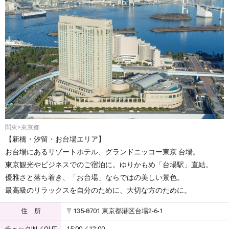
関東>東京都
【新橋・汐留・お台場エリア】
お台場にあるリゾートホテル、グランドニッコー東京 台場。
東京観光やビジネスでのご宿泊に。ゆりかもめ「台場駅」直結。
優雅さと落ち着き、「お台場」ならではの美しい景色。
最高級のリラックスを自分のために、大切な方のために。
住 所
〒135-8701 東京都港区台場2-6-1
チェックIN／OUT
15:00／12:00