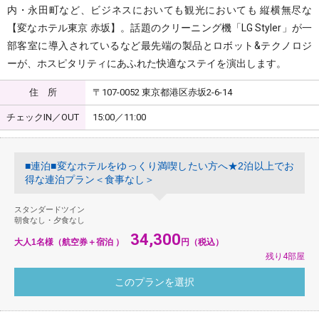
内・永田町など、ビジネスにおいても観光においても 縦横無尽な
【変なホテル東京 赤坂】。話題のクリーニング機「LG Styler」が一
部客室に導入されているなど最先端の製品とロボット&テクノロジ
ーが、ホスピタリティにあふれた快適なステイを演出します。
住 所
〒107-0052 東京都港区赤坂2-6-14
チェックIN／OUT
15:00／11:00
■連泊■変なホテルをゆっくり満喫したい方へ★2泊以上でお
得な連泊プラン＜食事なし＞
スタンダードツイン
朝食なし・夕食なし
34,300
大人1名様（航空券＋宿泊 ）
円（税込）
残り4部屋