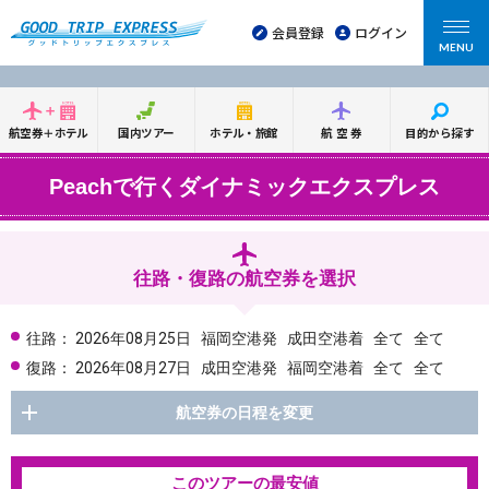
会員登録
ログイン
MENU
航空券＋ホテル
国内ツアー
ホテル・旅館
航空券
目的から探す
Peachで行くダイナミックエクスプレス
往路・復路の航空券を選択
往路：
2026年08月25日
福岡空港発
成田空港着
全て
全て
復路：
2026年08月27日
成田空港発
福岡空港着
全て
全て
航空券の日程を変更
このツアーの最安値