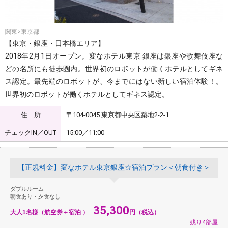
関東>東京都
【東京・銀座・日本橋エリア】
2018年2月1日オープン。変なホテル東京 銀座は銀座や歌舞伎座な
どの名所にも徒歩圏内。世界初のロボットが働くホテルとしてギネ
ス認定。最先端のロボットが、今までにはない新しい宿泊体験！。
世界初のロボットが働くホテルとしてギネス認定。
住 所
〒104-0045 東京都中央区築地2-2-1
チェックIN／OUT
15:00／11:00
【正規料金】変なホテル東京銀座☆宿泊プラン＜朝食付き＞
ダブルルーム
朝食あり・夕食なし
35,300
大人1名様（航空券＋宿泊 ）
円（税込）
残り4部屋