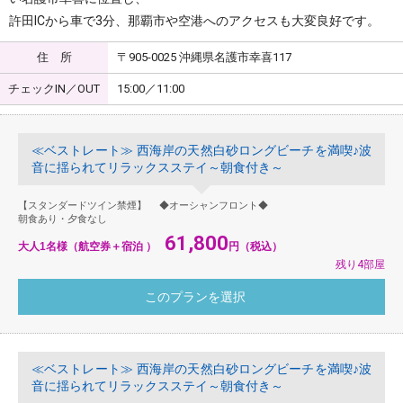
許田ICから車で3分、那覇市や空港へのアクセスも大変良好です。
住 所
〒905-0025 沖縄県名護市幸喜117
チェックIN／OUT
15:00／11:00
≪ベストレート≫ 西海岸の天然白砂ロングビーチを満喫♪波
音に揺られてリラックスステイ～朝食付き～
【スタンダードツイン禁煙】 ◆オーシャンフロント◆
朝食あり・夕食なし
61,800
大人1名様（航空券＋宿泊 ）
円（税込）
残り4部屋
≪ベストレート≫ 西海岸の天然白砂ロングビーチを満喫♪波
音に揺られてリラックスステイ～朝食付き～