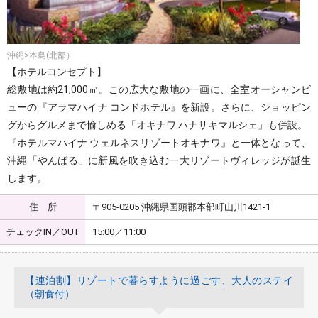
沖縄>本島(北部）
【ホテルコンセプト】
総敷地は約21,000㎡。この広大な敷地の一画に、全室オーシャンビ
ューの『アラマハイナ コンドホテル』を新設。さらに、ショッピン
グからグルメまで愉しめる「オキナワ ハナサキマルシェ」も併設。
『ホテルマハイナ ウェルネスリゾートオキナワ』と一体となって、
沖縄「やんばる」に新風を吹き込む一大リゾートヴィレッジが誕生
します。
住 所
〒905-0205 沖縄県国頭郡本部町山川1421-1
チェックIN／OUT
15:00／11:00
【連泊割】リゾートで暮らすように過ごす、大人のステイ
（朝食付）