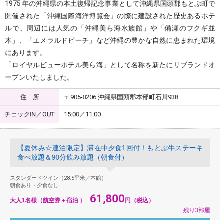
1975 年の沖縄県の本土復帰記念事業として沖縄県国頭郡もとぶ町で
開催された「沖縄国際海洋博覧会」の際に建設された歴史あるホテ
ルで、周辺には人気の「沖縄美ら海水族館」や「備瀬のフクギ並
木」、「エメラルドビーチ」など沖縄の豊かな自然に恵まれた環境
にあります。
「ロイヤルビューホテル美ら海」として名称を新たにリブランドオ
ープンいたしました。
住 所
〒905-0206 沖縄県国頭郡本部町石川938
チェックIN／OUT
15:00／11:00
【夏休み☆連泊限定】滞在中夕食1回付！もとぶ牛ステーキ
食べ放題＆90分飲み放題（朝食付）
スタンダードツイン（28.5平米／本館）
朝食あり・夕食なし
61,800
大人1名様（航空券＋宿泊 ）
円（税込）
残り3部屋