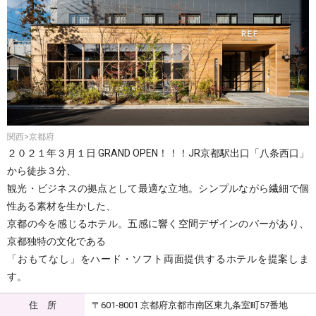
関西>京都府
２０２１年３月１日 GRAND OPEN！！！JR京都駅出口「八条西口」
から徒歩３分、
観光・ビジネスの拠点として最適な立地。シンプルながら繊細で個
性ある素材を生かした、
京都の今を感じるホテル。五感に響く空間デザインのバーがあり、
京都独特の文化である
「おもてなし」をハード・ソフト両面提供するホテルを提案しま
す。
住 所
〒601-8001 京都府京都市南区東九条室町57番地