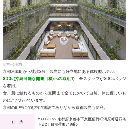
関西>京都府
京都河原町から徒歩2分、観光にも好立地にある体験型ホテル。
SDGs(持続可能な開発目標)への取組
で、全スタッフがSDGsバッジ
を着用。
食、肌に触れるものから空間まで全てにおいて自然、体に優しいも
のにこだわっています。
京都の町中に佇む宿泊施設でありながら京都観光も便利。
〒600-8022 京都府京都市下京区稲荷町河原町通四条
住 所
下る2丁目稲荷町318番6