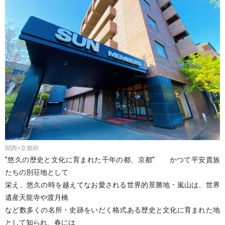
関西>京都府
”悠久の歴史と文化に育まれた千年の都、京都” かつて平安貴族
たちの別荘地として
栄え、悠久の時を越えてなお愛される世界的景勝地・嵐山は、世界
遺産天龍寺や渡月橋
など数多くの名所・史跡をいだく格式ある歴史と文化に育まれた地
として知られ、春には