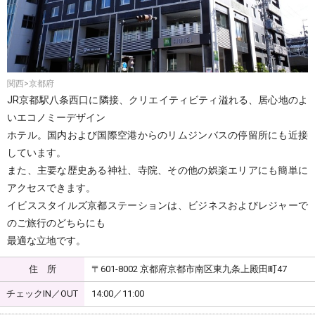
関西>京都府
JR京都駅八条西口に隣接、クリエイティビティ溢れる、居心地のよ
いエコノミーデザイン
ホテル。国内および国際空港からのリムジンバスの停留所にも近接
しています。
また、主要な歴史ある神社、寺院、その他の娯楽エリアにも簡単に
アクセスできます。
イビススタイルズ京都ステーションは、ビジネスおよびレジャーで
のご旅行のどちらにも
最適な立地です。
住 所
〒601-8002 京都府京都市南区東九条上殿田町47
チェックIN／OUT
14:00／11:00