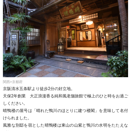
関西>京都府
京阪清水五条駅より徒歩2分の好立地。
天保2年創業 大正浪漫香る純和風老舗旅館で極上のひと時をお過ご
しください。
晴鴨楼の屋号は「晴れた鴨川のほとりに建つ楼閣」を意味して名付
けられました。
風雅な別邸を宿とした晴鴨楼は東山の山紫と鴨川の水明をたたえな