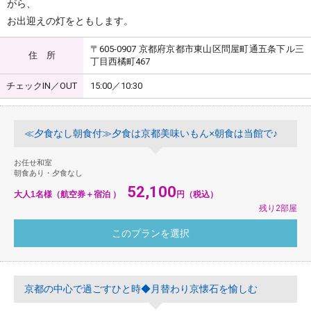
がら、
お出迎えの灯をともします。
〒605-0907 京都府京都市東山区問屋町通五条下ル三
住 所
丁目西橘町467
チェックIN／OUT
15:00／10:30
≪夕食なし朝食付≫夕食は京都美味いもん×朝食は当館で♪
お任せ和室
朝食あり・夕食なし
52,100
大人1名様（航空券＋宿泊 ）
円（税込）
残り2部屋
京都の中心で過ごすひと時◆月替わり京懐石を愉しむ