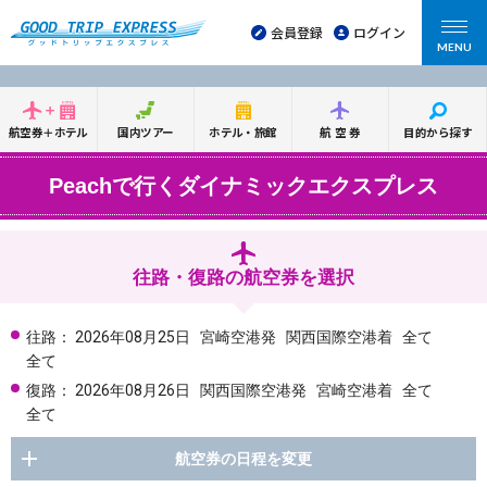
会員登録
ログイン
MENU
航空券＋ホテル
国内ツアー
ホテル・旅館
航空券
目的から探す
Peachで行くダイナミックエクスプレス
往路・復路の航空券を選択
往路：
2026年08月25日
宮崎空港発
関西国際空港着
全て
全て
復路：
2026年08月26日
関西国際空港発
宮崎空港着
全て
全て
航空券の日程を変更