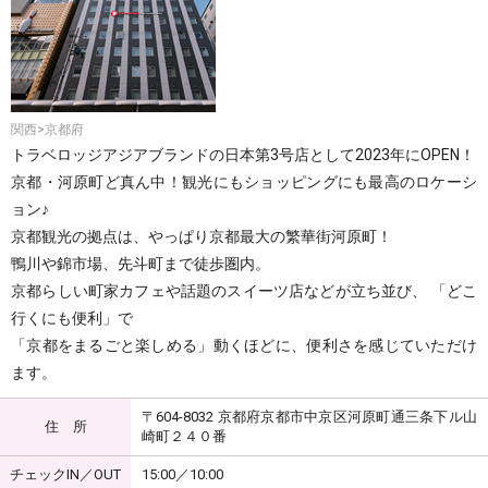
関西>京都府
トラベロッジアジアブランドの日本第3号店として2023年にOPEN！
京都・河原町ど真ん中！観光にもショッピングにも最高のロケーシ
ョン♪
京都観光の拠点は、やっぱり京都最大の繁華街河原町！
鴨川や錦市場、先斗町まで徒歩圏内。
京都らしい町家カフェや話題のスイーツ店などが立ち並び、 「どこ
行くにも便利」で
「京都をまるごと楽しめる」動くほどに、便利さを感じていただけ
ます。
〒604-8032 京都府京都市中京区河原町通三条下ル山
住 所
崎町２４０番
チェックIN／OUT
15:00／10:00