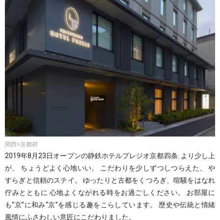
関西>京都府
2019年8月23日オープンの静鉄ホテルプレジオ京都四条. より少し上
が、 ちょうどよく心地いい。 こだわりを少しずつしつらえた、 や
すらぎと信頼のステイ。 ゆったりと古都をくつろぎ、喧騒をはなれ
佇みとともに 心地よくながれる時をお過ごしください。 お部屋に
も“京”に和み“京”を感じる趣をこらしています。 歴史や伝統と情緒
風情にふさわしい意匠にこだわりました。