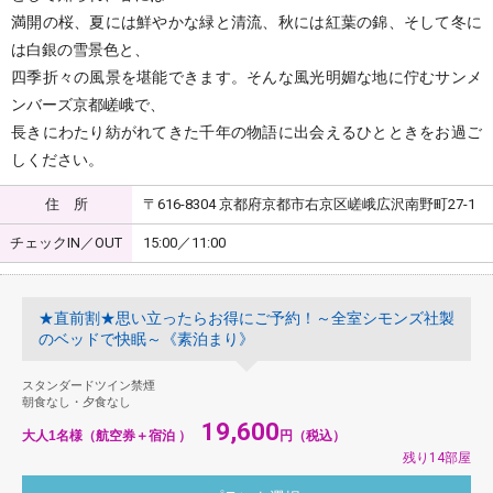
満開の桜、夏には鮮やかな緑と清流、秋には紅葉の錦、そして冬に
は白銀の雪景色と、
四季折々の風景を堪能できます。そんな風光明媚な地に佇むサンメ
ンバーズ京都嵯峨で、
長きにわたり紡がれてきた千年の物語に出会えるひとときをお過ご
しください。
住 所
〒616-8304 京都府京都市右京区嵯峨広沢南野町27-1
チェックIN／OUT
15:00／11:00
★直前割★思い立ったらお得にご予約！～全室シモンズ社製
のベッドで快眠～《素泊まり》
スタンダードツイン禁煙
朝食なし・夕食なし
19,600
大人1名様（航空券＋宿泊 ）
円（税込）
残り14部屋