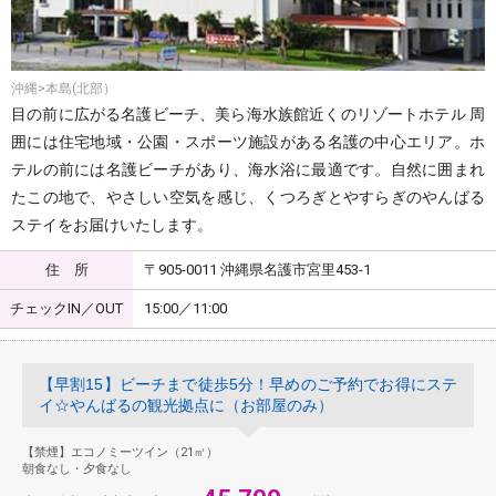
沖縄>本島(北部）
目の前に広がる名護ビーチ、美ら海水族館近くのリゾートホテル 周
囲には住宅地域・公園・スポーツ施設がある名護の中心エリア。ホ
テルの前には名護ビーチがあり、海水浴に最適です。自然に囲まれ
たこの地で、やさしい空気を感じ、くつろぎとやすらぎのやんばる
ステイをお届けいたします。
住 所
〒905-0011 沖縄県名護市宮里453-1
チェックIN／OUT
15:00／11:00
【早割15】ビーチまで徒歩5分！早めのご予約でお得にステ
イ☆やんばるの観光拠点に（お部屋のみ）
【禁煙】エコノミーツイン（21㎡）
朝食なし・夕食なし