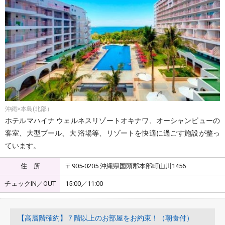
沖縄>本島(北部）
ホテルマハイナ ウェルネスリゾートオキナワ、オーシャンビューの
客室、大型プール、大 浴場等、リゾートを快適に過ごす施設が整っ
ています。
住 所
〒905-0205 沖縄県国頭郡本部町山川1456
チェックIN／OUT
15:00／11:00
【高層階確約】７階以上のお部屋をお約束！（朝食付）