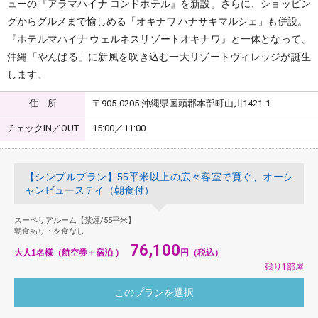
ューの『アラマハイナ コンドホテル』を新設。さらに、ショッピン
グからグルメまで愉しめる「オキナワ ハナサキマルシェ」も併設。
『ホテルマハイナ ウェルネスリゾートオキナワ』と一体となって、
沖縄「やんばる」に新風を吹き込む一大リゾートヴィレッジが誕生
します。
住 所
〒905-0205 沖縄県国頭郡本部町山川1421-1
チェックIN／OUT
15:00／11:00
【シンプルプラン】55平米以上の広々客室で寛ぐ、オーシ
ャンビューステイ（朝食付）
スーペリアルーム【禁煙/55平米】
朝食あり・夕食なし
76,100
大人1名様（航空券＋宿泊 ）
円（税込）
残り1部屋