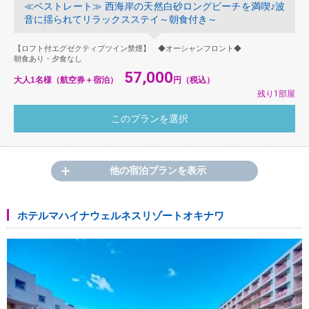
≪ベストレート≫ 西海岸の天然白砂ロングビーチを満喫♪波
音に揺られてリラックスステイ～朝食付き～
【ロフト付エグゼクティブツイン禁煙】 ◆オーシャンフロント◆
朝食あり・夕食なし
57,000
大人1名様（航空券＋宿泊）
円（税込）
残り1部屋
他の宿泊プランを表示
ホテルマハイナウェルネスリゾートオキナワ