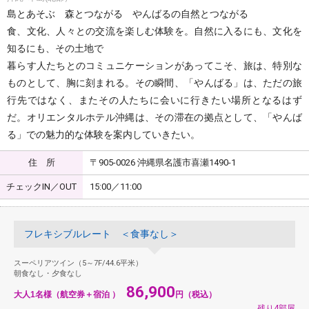
島とあそぶ 森とつながる やんばるの自然とつながる
食、文化、人々との交流を楽しむ体験を。自然に入るにも、文化を
知るにも、その土地で
暮らす人たちとのコミュニケーションがあってこそ、旅は、特別な
ものとして、胸に刻まれる。その瞬間、「やんばる」は、ただの旅
行先ではなく、またその人たちに会いに行きたい場所となるはず
だ。オリエンタルホテル沖縄は、その滞在の拠点として、「やんば
る」での魅力的な体験を案内していきたい。
住 所
〒905-0026 沖縄県名護市喜瀬1490-1
チェックIN／OUT
15:00／11:00
フレキシブルレート ＜食事なし＞
スーペリアツイン（5～7F/44.6平米）
朝食なし・夕食なし
86,900
大人1名様（航空券＋宿泊 ）
円（税込）
残り4部屋