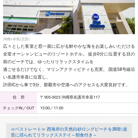
沖縄>本島(北部）
広々とした客室と窓一面に広がる鮮やかな海をお楽しみいただける
全室オーシャンビューのリゾートホテル。 徒歩0分に位置する目の
前のビーチでは、ゆったりリラックスタイムを
過ごせるだけでなく、マリンアクティビティも充実。 国道58号線沿
い名護市幸喜に位置し、
許田ICから車で3分、那覇市や空港へのアクセスも大変良好です。
住 所
〒905-0025 沖縄県名護市幸喜117
チェックIN／OUT
15:00／11:00
≪ベストレート≫ 西海岸の天然白砂ロングビーチを満喫♪波
音に揺られてリラックスステイ～朝食付き～