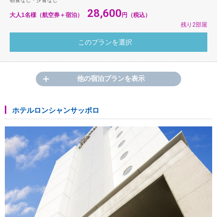
朝食なし・夕食なし
28,600
大人1名様（航空券＋宿泊）
円（税込）
残り2部屋
他の宿泊プランを表示
ホテルロンシャンサッポロ