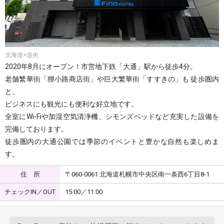
北海道>道央
2020年8月にオープン！市営地下鉄「大通」駅から徒歩4分。
老舗繁華街「狸小路商店街」や巨大繁華街「すすきの」も 徒歩圏内
と、
ビジネスにも観光にも便利な好立地です。
全室にWi-Fiや加湿空気清浄機、シモンズベッドなど充実した設備を
完備しております。
徒歩圏内の大通公園では季節のイベントと豊かな自然も楽しめま
す。
住 所
〒060-0061 北海道札幌市中央区南一条西6丁目8-1
チェックIN／OUT
15:00／11:00