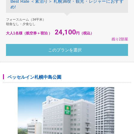
Best Rate ＜素泊り＞ 札幌満喫・観光・レジャーにおすす
め!
フォースルーム（34平米）
朝食なし・夕食なし
24,100
大人1名様（航空券＋宿泊 ）
円（税込）
残り2部屋
ベッセルイン札幌中島公園