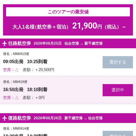
このツアーの最安値
21,900
大人1名様
（航空券＋宿泊）
円（税込）～
往路航空券
2026年08月25日
仙台空港
→
新千歳空港
便名：MM0413便
09:05出発 10:25到着
空席：△
差額：＋20,500円
便名：MM419便
16:50出発 18:10到着
空席：△
差額：＋0円
復路航空券
2026年08月26日
新千歳空港
→
仙台空港
便名：MM0414便