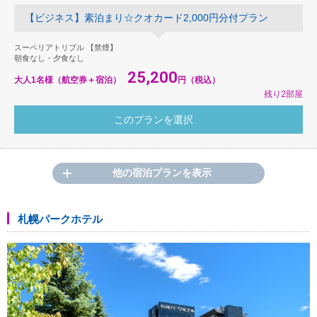
【ビジネス】素泊まり☆クオカード2,000円分付プラン
スーペリアトリプル 【禁煙】
朝食なし・夕食なし
25,200
大人1名様（航空券＋宿泊）
円（税込）
残り2部屋
他の宿泊プランを表示
札幌パークホテル