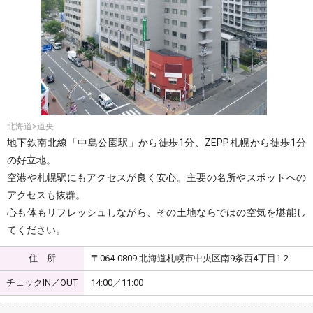
北海道>道央
地下鉄南北線「中島公園駅」から徒歩1分、ZEPP札幌から徒歩1分
の好立地。
空港や札幌駅にもアクセスが良く安心。主要の名所やスポットへの
アクセスも抜群。
心も体もリフレッシュしながら、その土地ならではの空気を堪能し
てください。
住 所
〒064-0809 北海道札幌市中央区南9条西4丁目1-2
チェックIN／OUT
14:00／11:00