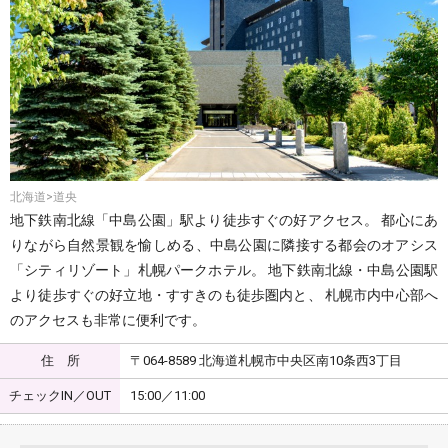
北海道>道央
地下鉄南北線「中島公園」駅より徒歩すぐの好アクセス。 都心にあ
りながら自然景観を愉しめる、中島公園に隣接する都会のオアシス
「シティリゾート」札幌パークホテル。 地下鉄南北線・中島公園駅
より徒歩すぐの好立地・すすきのも徒歩圏内と、 札幌市内中心部へ
のアクセスも非常に便利です。
住 所
〒064-8589 北海道札幌市中央区南10条西3丁目
チェックIN／OUT
15:00／11:00