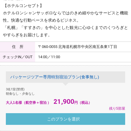
【ホテルコンセプト】
ホテルロンシャンサッポロならではのきめ細やかなサービスと機能
性。快適な行動ベースを求めるビジネス。
「札幌」「すすきの」を中心とした観光に心ゆくまでのくつろぎと
やすらぎをお届けします。
住 所
〒060-0055 北海道札幌市中央区南五条東1丁目
チェックIN／OUT
14:00／11:00
パッケージツアー専用特別宿泊プラン(食事無し)
3名1室(禁煙)
朝食なし・夕食なし
21,900
大人1名様（航空券＋宿泊 ）
円（税込）
残り5部屋