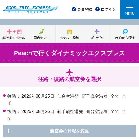
会員登録
ログイン
MENU
航空券＋ホテル
国内ツアー
ホテル・旅館
航空券
目的から探す
Peachで行くダイナミックエクスプレス
往路・復路の航空券を選択
往路：
2026年08月25日
仙台空港発
新千歳空港着
全て
全
て
復路：
2026年08月26日
新千歳空港発
仙台空港着
全て
全
て
航空券の日程を変更