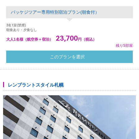
パッケジツアー専用特別宿泊プラン(朝食付）
3名1室(禁煙)
朝食あり・夕食なし
23,700
大人1名様（航空券＋宿泊）
円（税込）
残り5部屋
レンブラントスタイル札幌