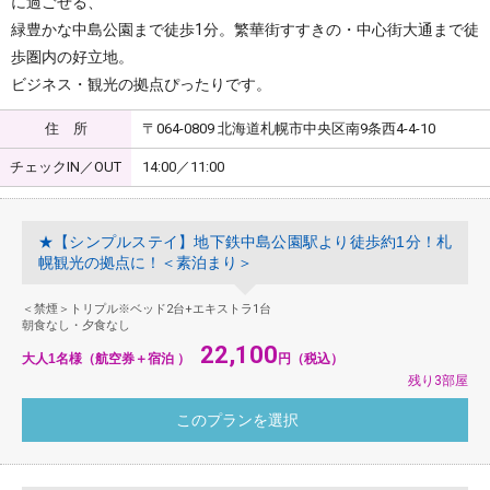
に過ごせる、
緑豊かな中島公園まで徒歩1分。繁華街すすきの・中心街大通まで徒
歩圏内の好立地。
ビジネス・観光の拠点ぴったりです。
住 所
〒064-0809 北海道札幌市中央区南9条西4-4-10
チェックIN／OUT
14:00／11:00
★【シンプルステイ】地下鉄中島公園駅より徒歩約1分！札
幌観光の拠点に！＜素泊まり＞
＜禁煙＞トリプル※ベッド2台+エキストラ1台
朝食なし・夕食なし
22,100
大人1名様（航空券＋宿泊 ）
円（税込）
残り3部屋