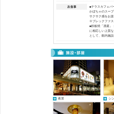
■テラスカフェバ
かぼちゃのスープ
サクサク感をお楽
※ブレックファス
■鉄板焼「凛庭」
に相応しい上質な
として、館内施設
夜景
シ