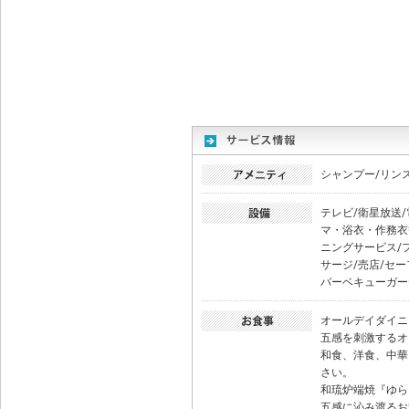
シャンプー/リン
テレビ/衛星放送/
マ・浴衣・作務衣
ニングサービス/フ
サージ/売店/セ
バーベキューガー
オールデイダイニ
五感を刺激するオ
和食、洋食、中華
さい。
和琉炉端焼『ゆら
五感に沁み渡るお