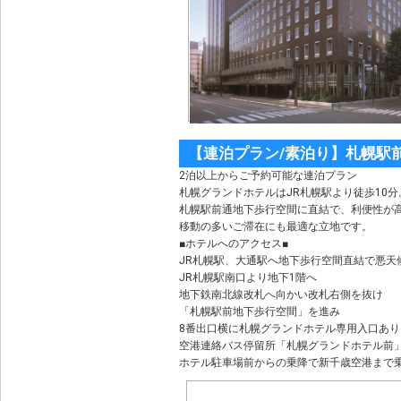
【連泊プラン/素泊り】札幌駅
2泊以上からご予約可能な連泊プラン
札幌グランドホテルはJR札幌駅より徒歩10分
札幌駅前通地下歩行空間に直結で、利便性が
移動の多いご滞在にも最適な立地です。
■ホテルへのアクセス■
JR札幌駅、大通駅へ地下歩行空間直結で悪天
JR札幌駅南口より地下1階へ
地下鉄南北線改札へ向かい改札右側を抜け
「札幌駅前地下歩行空間」を進み
8番出口横に札幌グランドホテル専用入口あり
空港連絡バス停留所「札幌グランドホテル前
ホテル駐車場前からの乗降で新千歳空港まで